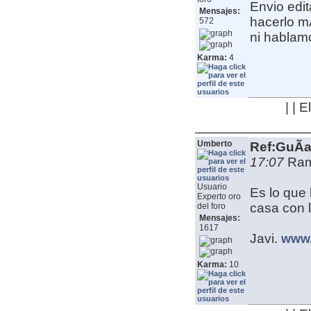
Envio edit
Mensajes:
hacerlo mÃ
572
ni hablam
Karma:
4
| | 
Umberto
Ref:GuÃ­a
17:07
RamÃ
Usuario
Es lo que 
Experto oro
casa con 
del foro
Mensajes:
1617
Javi.
www.
Karma:
10