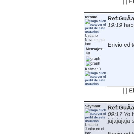
| | 
toronto
Ref:GuÃ­a
19:19
hab
Usuario
Novato en el
Envio edit
foro
Mensajes:
48
Karma:
0
| | 
Seymour
Ref:GuÃ­a
09:17
Yo 
jajajajaja 
Usuario
Junior en el
Envio edit
foro