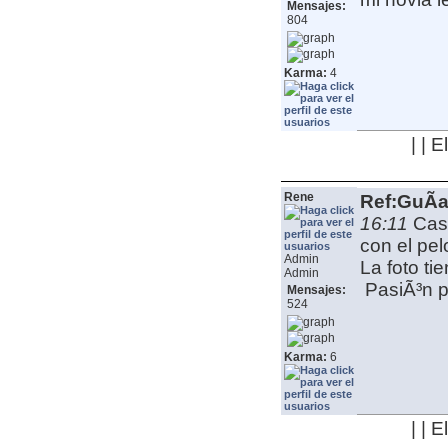
Mensajes:
804
Karma:
4
| | 
Rene
Ref:GuÃ­a
16:11
Cas
con el pel
Admin
La foto ti
Admin
PasiÃ³n po
Mensajes:
524
Karma:
6
| | 