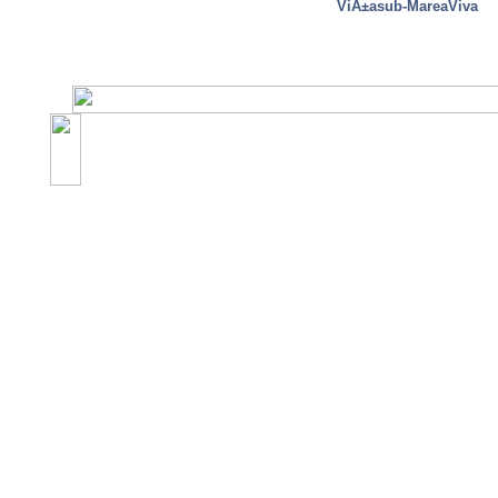
ViÃ±asub-MareaViva
©