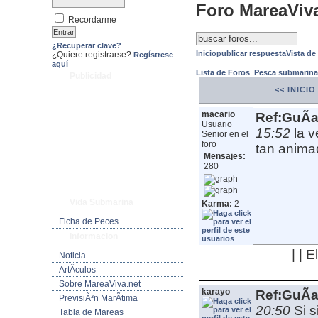
Foro MareaViv
Recordarme
¿Recuperar clave?
Inicio
publicar respuesta
Vista de
¿Quiere registrarse?
Regístrese
aquí
Lista de Foros
Pesca submarin
Publicidad
<< INICIO
macario
Ref:GuÃ­a
Usuario
15:52
la 
Senior en el
foro
tan anima
Mensajes:
280
Vida Submarina
Karma:
2
Ficha de Peces
Informacion
| | 
Noticia
ArtÃ­culos
Sobre MareaViva.net
karayo
Ref:GuÃ­a
PrevisiÃ³n MarÃ­tima
20:50
Si 
Tabla de Mareas