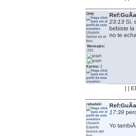
Only
Ref:GuÃ­a
23:13
Si, 
bebiste la
Usuario
no te echa
Senior en el
foro
Mensajes:
252
Karma:
2
| | 
rabadaki
Ref:GuÃ­a
17:39
per
Usuario
Yo tambiÃ
Experto
bronce del
foro