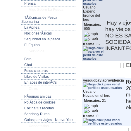
Prensa
Usuario
Algo Sobre La Pesca
Experto
bronce del
TÃ©cnicas de Pesca
foro
Submarina
Hay viej
Mensajes:
La Apnea
hay viejo
655
Nociones fÃ­sicas
NO ES S
Seguridad en la pesca
SOCIEDA
Karma:
32
El Equipo
INFANT
Servicios
Foro
| | 
Chat
Fotos capturas
Libro de Visitas
yesgudbaylaprovidencia
Re
Enlaces de interÃ©s
2
Otros
Usuario
ma
Novato en el foro
PÃ¡ginas amigas
he
Mensajes:
21
PolÃ­tica de cookies
el
Cocina tus recetas
Sendas y Rutas
Karma:
0
Guias para viajes - Nueva York
Conectados
|