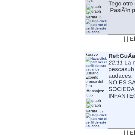
524
Tego otro 
PasiÃ³n po
Karma:
6
| | 
karayo
Ref:GuÃ­a
22:11
La m
pescasub 
Usuario
audaces.
Experto
NO ES S
bronce del
foro
SOCIEDA
Mensajes:
INFANT
655
Karma:
32
| | 