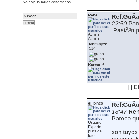
No hay usuarios conectados
Rene
Ref:GuÃ­a
22:50
Par
PasiÃ³n po
Admin
Admin
Mensajes:
524
Karma:
6
| | 
el_pinco
Ref:GuÃ­a
13:47
Ren
Parece qu
Usuario
Experto
son tuyos
plata del
foro
mi novia 