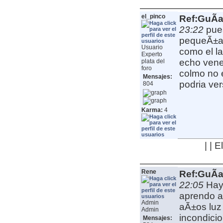
el_pinco
Ref:GuÃ­a
23:22
pue
pequeÃ±a 
Usuario
como el l
Experto
echo venen
plata del
foro
colmo no 
Mensajes:
podria ve
804
Karma:
4
| | 
Rene
Ref:GuÃ­a
22:05
Hay
aprendo a
Admin
aÃ±os luz 
Admin
incondicio
Mensajes: