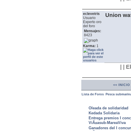
eclevetris
Union wa
Usuario
Experto oro
del foro
Mensajes:
8423
Karma:
1
| | 
<< INICIO
Lista de Foros
Pesca submarin
ULTIMAS NOTICIAS
Oleada de solidaridad
Kedada Solidaria
Entrega premios I conc
ViÃ±asub-MareaViva
Ganadores del I concu