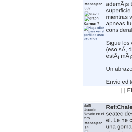
ademÃ¡s t
Mensajes:
687
superficie
mientras v
apneas fu
Karma:
7
considera
Sigue los
(eso sÃ­, 
estÃ¡ mÃ¡s
Un abrazo
Envio edit
| | 
dolfi
Ref:Chale
Usuario
seatec de
Novato en el
foro
el. Le he 
Mensajes:
una goma 
14