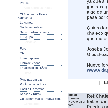
ya que si 
Prensa
gustaria q
Algo Sobre La Pesca
algo de un
TÃ©cnicas de Pesca
pasa por d
Submarina
La Apnea
Quiero fac
Nociones fÃ­sicas
Seguridad en la pesca
chaleco q
El Equipo
que me po
Servicios
Joseba
J
Foro
Chat
Gipuzkoa. 
Fotos capturas
Libro de Visitas
Nuevo for
Enlaces de interÃ©s
www.vida
Otros
PÃ¡ginas amigas
| | 
PolÃ­tica de cookies
Cocina tus recetas
Sendas y Rutas
guayo
Ref:Chale
Usuario
Guias para viajes - Nueva York
hablar del
Novato en el
Conectados
foro
Puedes pon