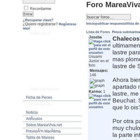
Foro MareaViv
Recordarme
¿Recuperar clave?
Inicio
publicar respuesta
Vista de
¿Quiere registrarse?
Regístrese
aquí
Lista de Foros
Pesca submarin
Publicidad
Joseba
Chalecos 
ultimamen
lastre par
Usuario
mas plomo 
Junior en el
lastre de 
foro
Mensajes:
146
Ahora bien
apartado 
Vida Submarina
Karma:
1
lastre, m
Ficha de Peces
Beuchat. S
Informacion
que lo ois
Noticia
ArtÃ­culos
Por otra p
Sobre MareaViva.net
muy chulo
PrevisiÃ³n MarÃ­tima
la parte i
Tabla de Mareas