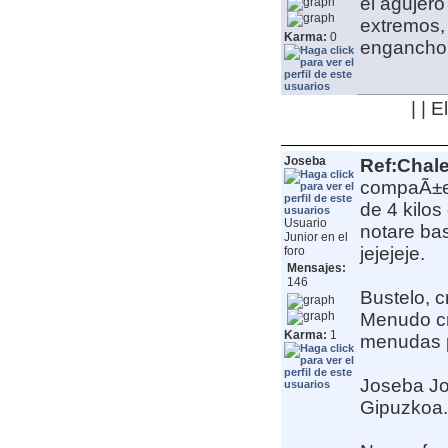
el agujero
extremos, 
Karma:
0
engancho a
| | 
Joseba
Ref:Chale
compaÃ±er
de 4 kilo
Usuario
notare bas
Junior en el
jejejeje.
foro
Mensajes:
146
Bustelo, c
Menudo cr
Karma:
1
menudas p
Joseba
J
Gipuzkoa. 