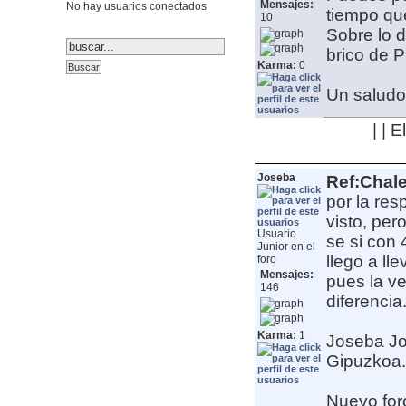
Mensajes:
No hay usuarios conectados
tiempo qu
10
Sobre lo 
brico de 
Karma:
0
Un saludo
| | 
Joseba
Ref:Chale
por la res
visto, per
Usuario
se si con 
Junior en el
llego a ll
foro
Mensajes:
pues la ve
146
diferencia
Karma:
1
Joseba
J
Gipuzkoa. 
Nuevo for