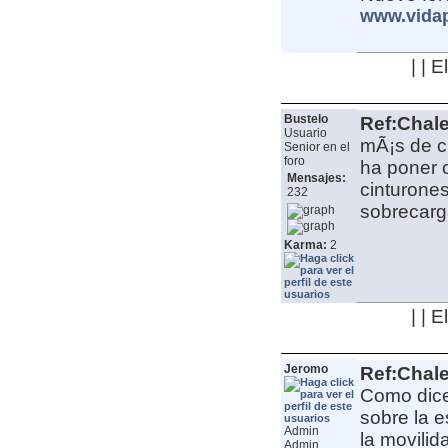
www.vida
| | 
Bustelo
Ref:Chale
Usuario
mÃ¡s de c
Senior en el
foro
ha poner c
Mensajes:
cinturones
232
sobrecarg
Karma:
2
| | 
Jeromo
Ref:Chale
Como dice
sobre la e
Admin
la movilid
Admin