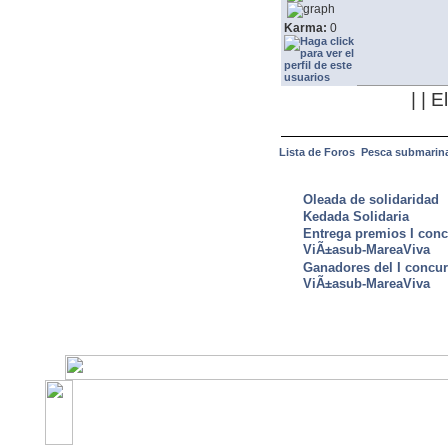
Karma:
0
| | 
Lista de Foros
Pesca submarin
ULTIMAS NOTICIAS
Oleada de solidaridad
Kedada Solidaria
Entrega premios I conc
ViÃ±asub-MareaViva
Ganadores del I concu
ViÃ±asub-MareaViva
©