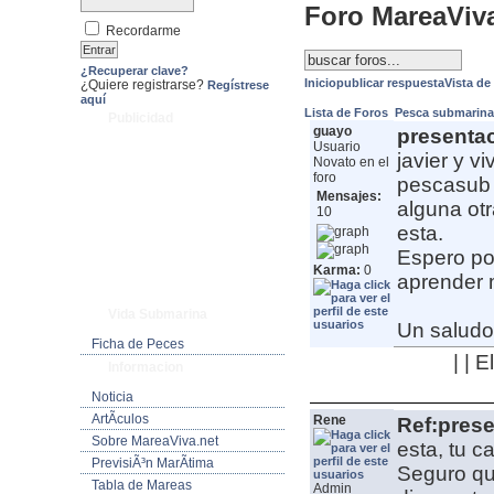
Foro MareaViv
Recordarme
¿Recuperar clave?
Inicio
publicar respuesta
Vista de
¿Quiere registrarse?
Regístrese
aquí
Lista de Foros
Pesca submarin
Publicidad
guayo
presenta
Usuario
javier y v
Novato en el
foro
pescasub 
Mensajes:
alguna ot
10
esta.
Espero po
Karma:
0
aprender 
Vida Submarina
Un saludo
Ficha de Peces
| | 
Informacion
Noticia
ArtÃ­culos
Rene
Ref:pres
Sobre MareaViva.net
esta, tu c
PrevisiÃ³n MarÃ­tima
Seguro qu
Tabla de Mareas
Admin