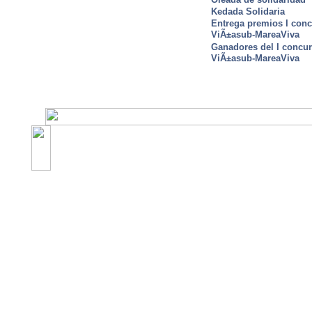
Kedada Solidaria
Entrega premios I conc
ViÃ±asub-MareaViva
Ganadores del I concu
ViÃ±asub-MareaViva
©