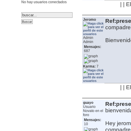
No hay usuarios conectados
| | 
Jeromo
Ref:pres
compadre, 
Admin
Bienvenido
Admin
Mensajes:
687
Karma:
7
| | 
guayo
Ref:pres
Usuario
bienvenid
Novato en el
foro
Mensajes:
Hey jeromo
10
compadre