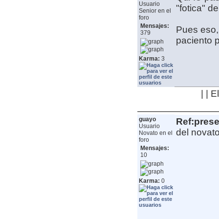
Usuario
"fotica" d
Senior en el
foro
Mensajes:
Pues eso,
379
paciento 
Karma:
3
| | 
guayo
Ref:pres
Usuario
del novato
Novato en el
foro
Mensajes:
10
Karma:
0