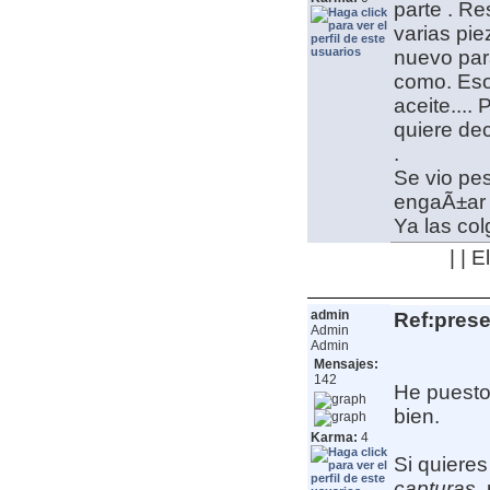
parte
. Res
varias pie
nuevo para
como. Eso 
aceite....
quiere dec
.
Se vio pe
engaÃ±a
Ya las co
| | 
admin
Ref:pres
Admin
Admin
Mensajes:
142
He puesto
bien.
Karma:
4
Si quieres
capturas
,