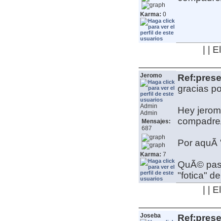
Karma:
0
| | 
Jeromo
Ref:pres
gracias po
Admin
Hey jeromo
Admin
compadre
Mensajes:
687
Por aquÃ­
Karma:
7
QuÃ© pass
"fotica" d
| | 
Joseba
Ref:pres