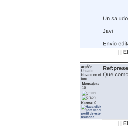
Un saludo
Javi
Envio edit
| | 
arpÃ³n
Ref:pres
Usuario
Que como 
Novato en el
foro
Mensajes:
10
Karma:
0
| | 