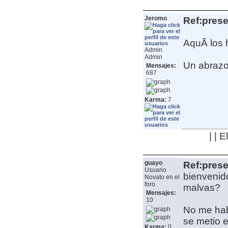
Jeromo
Ref:pres
AquÃ­ los
Admin
Admin
Un abrazo,
Mensajes:
687
Karma:
7
| | 
guayo
Ref:pres
Usuario
bienvenid
Novato en el
foro
malvas?
Mensajes:
10
No me hab
se metio e
Karma:
0