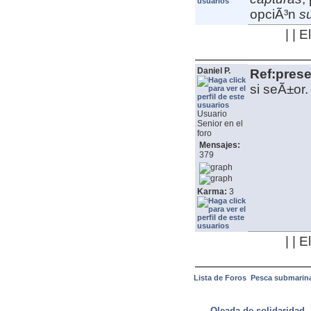
opciÃ³n
su
| | 
Daniel P.
Ref:pres
si seÃ±or
Usuario
Senior en el
foro
Mensajes:
379
Karma:
3
| | 
Lista de Foros
Pesca submarin
ULTIMAS NOTICIAS
Oleada de solidaridad