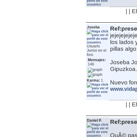
| | 
Joseba
Ref:pres
jejejejeje
los lados 
Usuario
pillas alg
Junior en el
foro
Mensajes:
Joseba
J
146
Gipuzkoa. 
Karma:
1
Nuevo for
www.vida
| | 
Daniel P.
Ref:pres
QuÃ© pass