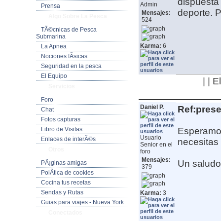
dispuesta 
Admin
Prensa
deporte.
P
Mensajes:
Algo Sobre La Pesca
524
TÃ©cnicas de Pesca
Submarina
Karma:
6
La Apnea
Nociones fÃ­sicas
Seguridad en la pesca
El Equipo
| | 
Servicios
Foro
Daniel P.
Ref:pres
Chat
Fotos capturas
Libro de Visitas
Esperamos
Usuario
Enlaces de interÃ©s
necesitas
Senior en el
Otros
foro
Mensajes:
Un saludo
PÃ¡ginas amigas
379
PolÃ­tica de cookies
Cocina tus recetas
Sendas y Rutas
Karma:
3
Guias para viajes - Nueva York
Conectados