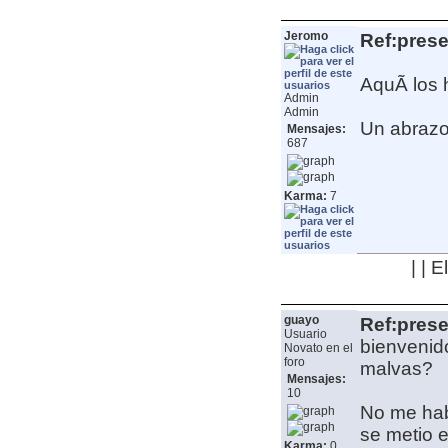
Jeromo
Ref:pres
AquÃ­ los
Admin
Admin
Un abrazo,
Mensajes:
687
Karma:
7
| | 
guayo
Ref:pres
Usuario
bienvenid
Novato en el
foro
malvas?
Mensajes:
10
No me hab
se metio e
Karma:
0