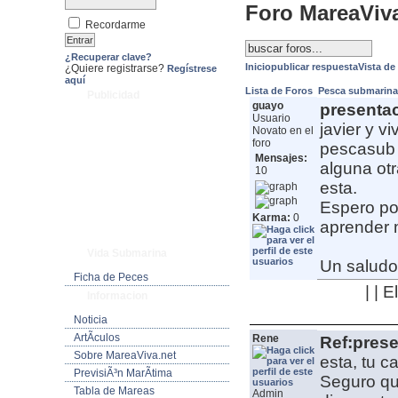
Foro MareaViv
Recordarme
¿Recuperar clave?
Inicio
publicar respuesta
Vista de
¿Quiere registrarse?
Regístrese
aquí
Lista de Foros
Pesca submarin
Publicidad
guayo
presenta
Usuario
javier y v
Novato en el
foro
pescasub 
Mensajes:
alguna ot
10
esta.
Espero po
Karma:
0
aprender 
Vida Submarina
Un saludo
Ficha de Peces
| | 
Informacion
Noticia
ArtÃ­culos
Rene
Ref:pres
Sobre MareaViva.net
esta, tu c
PrevisiÃ³n MarÃ­tima
Seguro qu
Tabla de Mareas
Admin