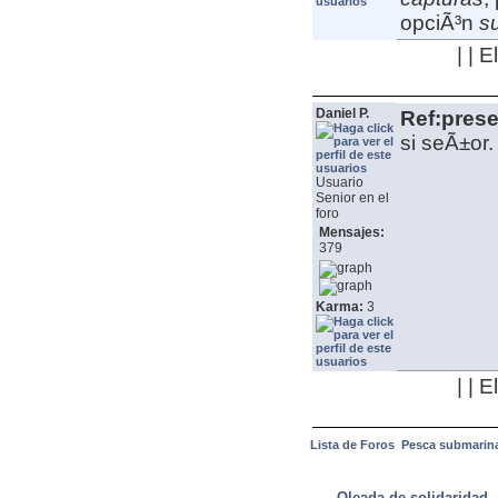
opciÃ³n
su
| | 
Daniel P.
Ref:pres
si seÃ±or
Usuario
Senior en el
foro
Mensajes:
379
Karma:
3
| | 
Lista de Foros
Pesca submarin
ULTIMAS NOTICIAS
Oleada de solidaridad