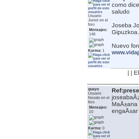
como dice
saludo
Usuario
Junior en el
Joseba
J
foro
Mensajes:
Gipuzkoa. 
146
Nuevo for
Karma:
1
www.vida
| | 
guayo
Ref:pres
Usuario
joseabaÂ¡
Novato en el
foro
MaÃ±ana v
Mensajes:
engaÃ±ar 
10
Karma:
0