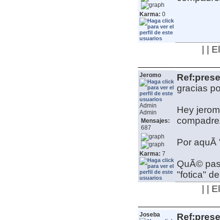
Karma:
0
| | 
Jeromo
Ref:pres
gracias po
Admin
Hey jeromo
Admin
compadre
Mensajes:
687
Por aquÃ­
Karma:
7
QuÃ© pass
"fotica" d
| | 
Joseba
Ref:pres