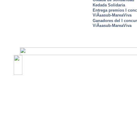
Kedada Solidaria
Entrega premios I conc
ViÃ±asub-MareaViva
Ganadores del I concu
ViÃ±asub-MareaViva
©