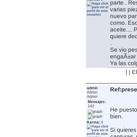
parte
. Res
varias pie
nuevo para
como. Eso 
aceite....
quiere dec
.
Se vio pe
engaÃ±a
Ya las co
| | 
admin
Ref:pres
Admin
Admin
Mensajes:
142
He puesto
bien.
Karma:
4
Si quieres
capturas
,