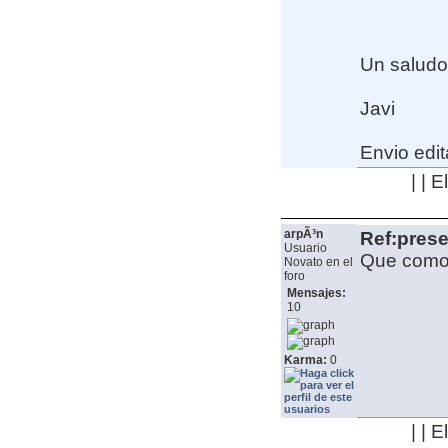
Un saludo
Javi
Envio edit
| | 
arpÃ³n
Ref:pres
Usuario
Que como 
Novato en el
foro
Mensajes:
10
Karma:
0
| | 