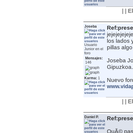
| | 
Joseba
Ref:pres
jejejejeje
los lados 
Usuario
pillas alg
Junior en el
foro
Mensajes:
Joseba
J
146
Gipuzkoa. 
Karma:
1
Nuevo for
www.vida
| | 
Daniel P.
Ref:pres
QuÃ© pass