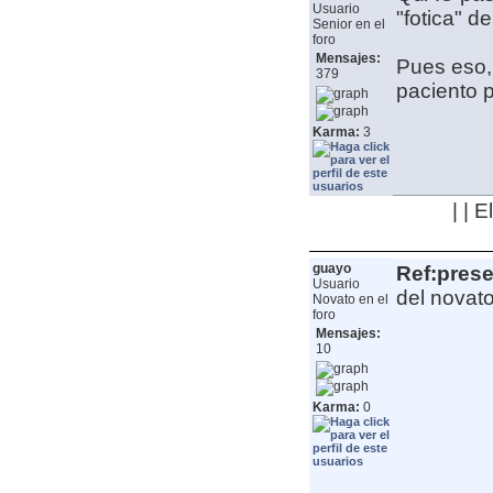
Usuario
"fotica" d
Senior en el
foro
Mensajes:
Pues eso,
379
paciento 
Karma:
3
| | 
guayo
Ref:pres
Usuario
del novato
Novato en el
foro
Mensajes:
10
Karma:
0