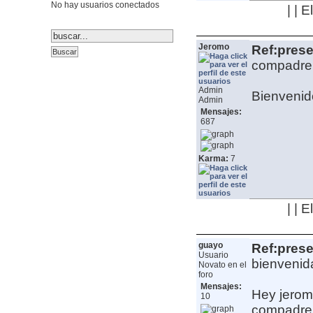
No hay usuarios conectados
| | 
Jeromo
Ref:pres
compadre, 
Admin
Bienvenido
Admin
Mensajes:
687
Karma:
7
| | 
guayo
Ref:pres
Usuario
bienvenid
Novato en el
foro
Mensajes:
Hey jeromo
10
compadre