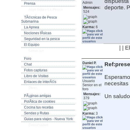
dispuesta 
Admin
Prensa
deporte.
P
Mensajes:
Algo Sobre La Pesca
524
TÃ©cnicas de Pesca
Submarina
Karma:
6
La Apnea
Nociones fÃ­sicas
Seguridad en la pesca
El Equipo
| | 
Servicios
Foro
Daniel P.
Ref:pres
Chat
Fotos capturas
Libro de Visitas
Esperamos
Usuario
Enlaces de interÃ©s
necesitas
Senior en el
Otros
foro
Mensajes:
Un saludo
PÃ¡ginas amigas
379
PolÃ­tica de cookies
Cocina tus recetas
Sendas y Rutas
Karma:
3
Guias para viajes - Nueva York
Conectados