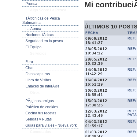
Mi contribuciÃ
Prensa
Algo Sobre La Pesca
TÃ©cnicas de Pesca
Submarina
ÚLTIMOS 10 POST
La Apnea
FECHA
TEM
Nociones fÃ­sicas
09/06/2012
REF
Seguridad en la pesca
18:41:27
El Equipo
28/05/2012
REF:
10:34:12
Servicios
28/05/2012
REF:
Foro
10:32:39
Chat
14/05/2012
REF
11:42:29
Fotos capturas
16/04/2012
REF
Libro de Visitas
16:51:29
Enlaces de interÃ©s
30/03/2012
REF:
Otros
16:55:41
15/03/2012
REF:
PÃ¡ginas amigas
17:38:25
PolÃ­tica de cookies
12/03/2012
REF
Cocina tus recetas
PATA
12:43:49
Sendas y Rutas
04/03/2012
REF:
Guias para viajes - Nueva York
01:59:17
Conectados
01/03/2012
REF
08:48:47