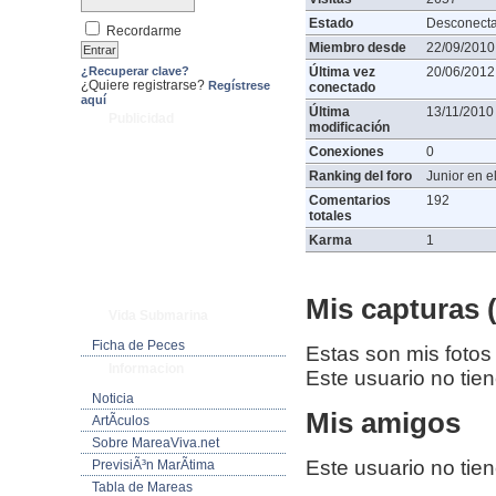
Estado
Desconect
Recordarme
Miembro desde
22/09/2010
¿Recuperar clave?
Última vez
20/06/2012
¿Quiere registrarse?
Regístrese
conectado
aquí
Última
13/11/2010
Publicidad
modificación
Conexiones
0
Ranking del foro
Junior en el
Comentarios
192
totales
Karma
1
Mis capturas (
Vida Submarina
Ficha de Peces
Estas son mis fotos
Informacion
Este usuario no tie
Noticia
Mis amigos
ArtÃ­culos
Sobre MareaViva.net
Este usuario no tie
PrevisiÃ³n MarÃ­tima
Tabla de Mareas