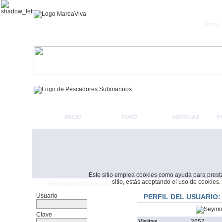
Inicio
INICIO
FORO
NOTICIAS
F
Este sitio emplea cookies como ayuda para prestar 
sitio, estás aceptando el uso de cookies.
Formulario De Acceso
Usuario
PERFIL DEL USUARIO
Clave
Visitas
2657