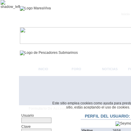
Inicio
INICIO
FORO
NOTICIAS
F
Este sitio emplea cookies como ayuda para prestar 
sitio, estás aceptando el uso de cookies.
Formulario De Acceso
Usuario
PERFIL DEL USUARIO
Clave
Visitas
2658