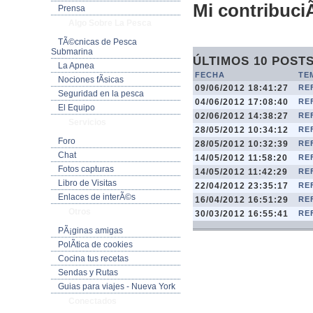
Mi contribuciÃ
Prensa
Algo Sobre La Pesca
TÃ©cnicas de Pesca
Submarina
ÚLTIMOS 10 POST
La Apnea
FECHA
TE
Nociones fÃ­sicas
09/06/2012 18:41:27
RE
Seguridad en la pesca
04/06/2012 17:08:40
RE
El Equipo
02/06/2012 14:38:27
REF
Servicios
28/05/2012 10:34:12
RE
Foro
28/05/2012 10:32:39
REF
Chat
14/05/2012 11:58:20
REF
Fotos capturas
14/05/2012 11:42:29
RE
Libro de Visitas
22/04/2012 23:35:17
RE
Enlaces de interÃ©s
16/04/2012 16:51:29
RE
Otros
30/03/2012 16:55:41
RE
PÃ¡ginas amigas
PolÃ­tica de cookies
Cocina tus recetas
Sendas y Rutas
Guias para viajes - Nueva York
Conectados