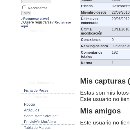
Estado
Desconect
Recordarme
Miembro desde
22/09/2010
¿Recuperar clave?
Última vez
20/06/2012
¿Quiere registrarse?
Regístrese
conectado
aquí
Última
13/11/2010
Publicidad
modificación
Conexiones
0
Ranking del foro
Junior en el
Comentarios
192
totales
Karma
1
Mis capturas (
Vida Submarina
Ficha de Peces
Estas son mis fotos
Informacion
Este usuario no tie
Noticia
Mis amigos
ArtÃ­culos
Sobre MareaViva.net
Este usuario no tie
PrevisiÃ³n MarÃ­tima
Tabla de Mareas