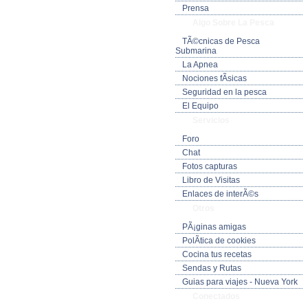
Prensa
Algo Sobre La Pesca
TÃ©cnicas de Pesca
Submarina
La Apnea
Nociones fÃ­sicas
Seguridad en la pesca
El Equipo
Servicios
Foro
Chat
Fotos capturas
Libro de Visitas
Enlaces de interÃ©s
Otros
PÃ¡ginas amigas
PolÃ­tica de cookies
Cocina tus recetas
Sendas y Rutas
Guias para viajes - Nueva York
Conectados