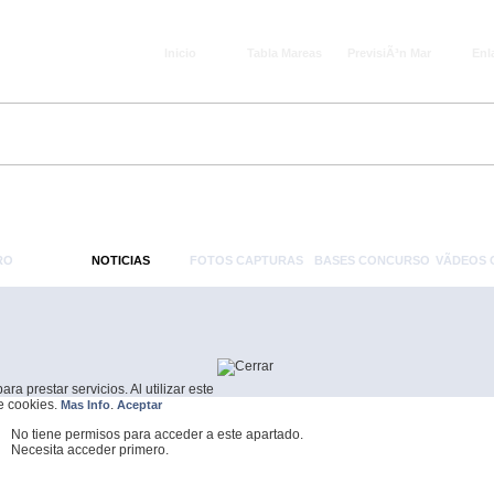
Inicio
Tabla Mareas
PrevisiÃ³n Mar
Enl
RO
NOTICIAS
FOTOS CAPTURAS
BASES CONCURSO
VÃ­DEOS
a prestar servicios. Al utilizar este
de cookies.
.
Mas Info
Aceptar
No tiene permisos para acceder a este apartado.
Necesita acceder primero.