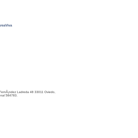
reaViva
ernÃ¡ndez Ladreda 48 33011 Oviedo,
onal 584783.