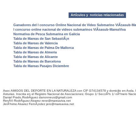
Artículos y noticias relacionadas
Ganadores del I concurso Online Nacional de Video Submarino ViÃ±asub-Ma
I concurso online nacional de videos submarinos ViÃ±asub-MareaViva
Normativa de Pesca Submarina en Galicia
Tabla de Mareas de San SebastiÃ¡n
Tabla de Mareas de Valencia
Tabla de Mareas de Palma De Mallorca
Tabla de Mareas de Almeria
Tabla de Mareas de Alicante
Tabla de Mareas de Barcelona
Tabla de Mareas Pasajes Diciembre
Asoc AMIGOS DEL DEPORTE EN LA NATURALEZA con CIF G74134578 y domicilio en Avda. F
Asturias. Inscrita en el Registro Nacional de Asociaciones; Grupo 1/ SecciÃ³n 1/ nÃºmero Naci
Daniel Prado RodrÃ­guez danonneus@gmail.com
RenÃ© RodrÃ­guez Alvarez rene@mareaviva.net
JerÃ³nimo Alvarez FernÃ¡ndez jero@mareaviva.net