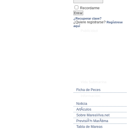
Recordarme
¿Recuperar clave?
¿Quiere registrarse?
Regístrese
aquí
Publicidad
Vida Submarina
Ficha de Peces
Informacion
Noticia
ArtÃ­culos
Sobre MareaViva.net
PrevisiÃ³n MarÃ­tima
Tabla de Mareas