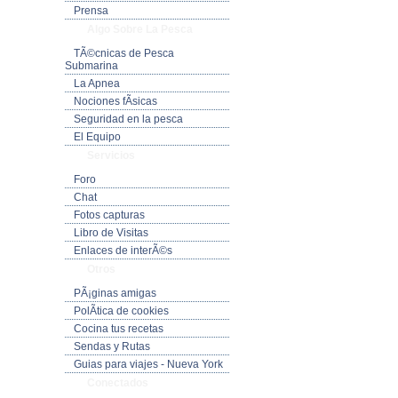
Prensa
Algo Sobre La Pesca
TÃ©cnicas de Pesca
Submarina
La Apnea
Nociones fÃ­sicas
Seguridad en la pesca
El Equipo
Servicios
Foro
Chat
Fotos capturas
Libro de Visitas
Enlaces de interÃ©s
Otros
PÃ¡ginas amigas
PolÃ­tica de cookies
Cocina tus recetas
Sendas y Rutas
Guias para viajes - Nueva York
Conectados