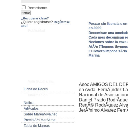
Recordarme
¿Recuperar clave?
¿Quiere registrarse?
Regístrese
Pescar sin licencia o en
aquí
en 2009
Publicidad
Decomisan una tonelada 
Cada mes decomisan en G
Nociones sobre la caza d
AtÃºn (Thunnus thynnus)
El Govern impone sÃ³lo 
Marina
Vida Submarina
Asoc AMIGOS DEL DEP
Ficha de Peces
en Avda. FernÃ¡ndez Lad
Nacional de Asociacion
Informacion
Daniel Prado RodrÃ­gu
Noticia
RenÃ© RodrÃ­guez Alva
ArtÃ­culos
JerÃ³nimo Alvarez Fern
Sobre MareaViva.net
PrevisiÃ³n MarÃ­tima
Tabla de Mareas