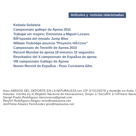
Artículos y noticias relacionadas
Kedada Solidaria
Campeonato gallego de Apnea 2011
Trabajar sin respiro; Entrevista a Miguel Lozano
BÃºsqueda del reinado Jump Blue
William Trubridge anuncia "Proyecto HÃ©ctor"
Campeonato de Tenerife de Apnea 2010
Record Mundial de apnea 18 minutos 32 segundos
Resultados del X campeonato de EspaÃ±a de apnea
VIII campeonato Gallego de Apnea
Nuevo Record de EspaÃ±a - Peso Constante 62m.
Asoc AMIGOS DEL DEPORTE EN LA NATURALEZA con CIF G74134578 y domicilio en Avda. F
Asturias. Inscrita en el Registro Nacional de Asociaciones; Grupo 1/ SecciÃ³n 1/ nÃºmero Naci
Daniel Prado RodrÃ­guez danonneus@gmail.com
RenÃ© RodrÃ­guez Alvarez rene@mareaviva.net
JerÃ³nimo Alvarez FernÃ¡ndez jero@mareaviva.net