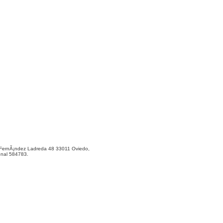
ernÃ¡ndez Ladreda 48 33011 Oviedo,
onal 584783.