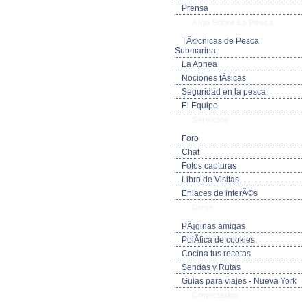
Prensa
Algo Sobre La Pesca
TÃ©cnicas de Pesca
Submarina
La Apnea
Nociones fÃ­sicas
Seguridad en la pesca
El Equipo
Servicios
Foro
Chat
Fotos capturas
Libro de Visitas
Enlaces de interÃ©s
Otros
PÃ¡ginas amigas
PolÃ­tica de cookies
Cocina tus recetas
Sendas y Rutas
Guias para viajes - Nueva York
Conectados