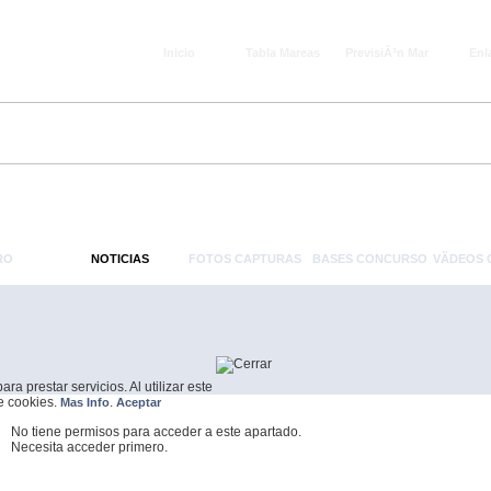
Inicio
Tabla Mareas
PrevisiÃ³n Mar
Enl
RO
NOTICIAS
FOTOS CAPTURAS
BASES CONCURSO
VÃ­DEOS
a prestar servicios. Al utilizar este
de cookies.
.
Mas Info
Aceptar
No tiene permisos para acceder a este apartado.
Necesita acceder primero.