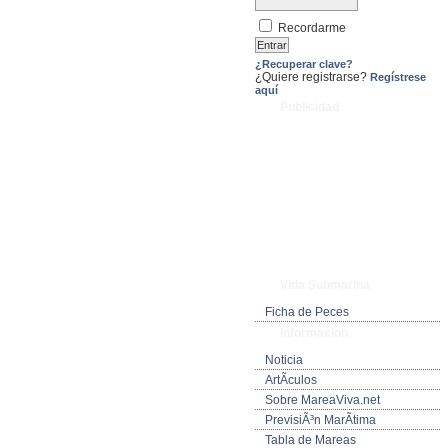
Recordarme
¿Recuperar clave?
¿Quiere registrarse?
Regístrese
aquí
Publicidad
Vida Submarina
Ficha de Peces
Informacion
Noticia
ArtÃ­culos
Sobre MareaViva.net
PrevisiÃ³n MarÃ­tima
Tabla de Mareas