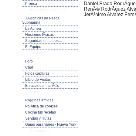
Daniel Prado RodrÃ­gu
Prensa
RenÃ© RodrÃ­guez Alva
Algo Sobre La Pesca
JerÃ³nimo Alvarez Fern
TÃ©cnicas de Pesca
Submarina
La Apnea
Nociones fÃ­sicas
Seguridad en la pesca
El Equipo
Servicios
Foro
Chat
Fotos capturas
Libro de Visitas
Enlaces de interÃ©s
Otros
PÃ¡ginas amigas
PolÃ­tica de cookies
Cocina tus recetas
Sendas y Rutas
Guias para viajes - Nueva York
Conectados