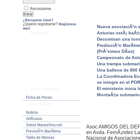
Recordarme
¿Recuperar clave?
¿Quiere registrarse?
Regístrese
Nueva asociaciÃ³n e
aquí
Asturias estÃ¡ baÃ±
Publicidad
Decomisan una tonel
PredicciÃ³n MarÃ­tim
(PrÃ³ximos DÃ­as)
Campeonato de Astu
Una trampa submari
Una ballena de 800 k
La Coordinadora Eco
se integre en el PO
El ministerio inicia
Vida Submarina
MontaÃ±a submarina
Ficha de Peces
Informacion
Noticia
ArtÃ­culos
Sobre MareaViva.net
Asoc AMIGOS DEL DEP
PrevisiÃ³n MarÃ­tima
en Avda. FernÃ¡ndez Lad
Tabla de Mareas
Nacional de Asociacion