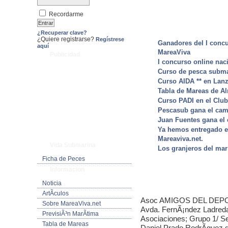
Recordarme
¿Recuperar clave?
¿Quiere registrarse?
Regístrese
Ganadores del I conc
aquí
MareaViva
Publicidad
I concurso online na
Curso de pesca subma
Curso AIDA ** en Lanz
Tabla de Mareas de Al
Curso PADI en el Club
Pescasub gana el cam
Juan Fuentes gana el
Ya hemos entregado el
Mareaviva.net.
Vida Submarina
Los granjeros del mar
Ficha de Peces
Informacion
Noticia
ArtÃ­culos
Asoc AMIGOS DEL DEPOR
Sobre MareaViva.net
Avda. FernÃ¡ndez Ladreda 
PrevisiÃ³n MarÃ­tima
Asociaciones; Grupo 1/ S
Tabla de Mareas
Daniel Prado RodrÃ­guez