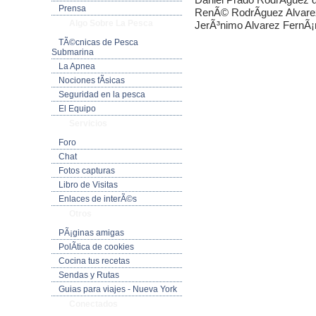
Prensa
RenÃ© RodrÃ­guez Alvare
Algo Sobre La Pesca
JerÃ³nimo Alvarez FernÃ
TÃ©cnicas de Pesca
Submarina
La Apnea
Nociones fÃ­sicas
Seguridad en la pesca
El Equipo
Servicios
Foro
Chat
Fotos capturas
Libro de Visitas
Enlaces de interÃ©s
Otros
PÃ¡ginas amigas
PolÃ­tica de cookies
Cocina tus recetas
Sendas y Rutas
Guias para viajes - Nueva York
Conectados