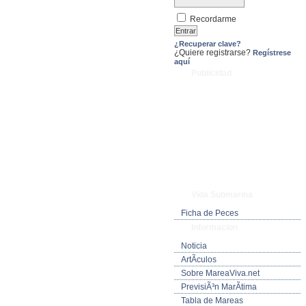
Recordarme
¿Recuperar clave?
¿Quiere registrarse?
Regístrese
aquí
Publicidad
Vida Submarina
Ficha de Peces
Informacion
Noticia
ArtÃ­culos
Sobre MareaViva.net
PrevisiÃ³n MarÃ­tima
Tabla de Mareas