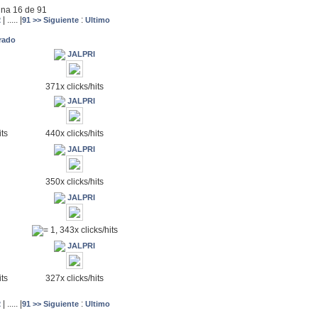
ina 16 de 91
|
.....
|
:
2
91
>> Siguiente
Ultimo
trado
JALPRI
371x clicks/hits
JALPRI
440x clicks/hits
its
JALPRI
350x clicks/hits
JALPRI
= 1, 343x clicks/hits
JALPRI
327x clicks/hits
its
|
.....
|
:
2
91
>> Siguiente
Ultimo