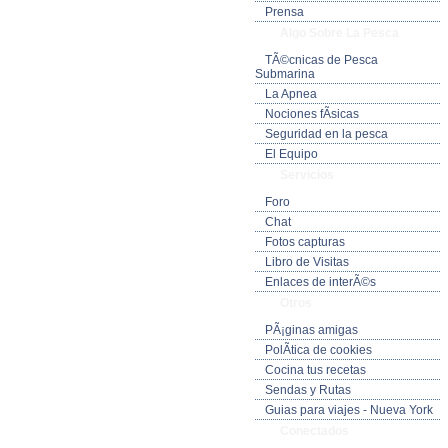
Prensa
Algo Sobre La Pesca
TÃ©cnicas de Pesca
Submarina
La Apnea
Nociones fÃ­sicas
Seguridad en la pesca
El Equipo
Servicios
Foro
Chat
Fotos capturas
Libro de Visitas
Enlaces de interÃ©s
Otros
PÃ¡ginas amigas
PolÃ­tica de cookies
Cocina tus recetas
Sendas y Rutas
Guias para viajes - Nueva York
Conectados