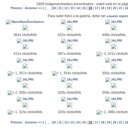
1809 imágenes/medios encontrados - usted está en la pág
:
|
.....
|
|
|
|
|
|
|
16
|
|
|
|
|
|
Primero
Anterior <<
1
10
11
12
13
14
15
17
18
19
20
21
2
Para subir fotos a la galería, debe ser
usuario regis
ManuRamÃ­rezSantos
JALPRI
JALPRI
364x clicks/hits
432x clicks/hits
409x clicks/hits
JALPRI
JALPRI
JALPRI
412x clicks/hits
397x clicks/hits
= 3, 421x clicks/h
JALPRI
JALPRI
JALPRI
356x clicks/hits
= 1, 357x clicks/hits
= 1, 354x clicks/hits
JALPRI
JALPRI
JALPRI
329x clicks/hits
358x clicks/hits
= 2, 356x clicks/hits
JALPRI
JALPRI
JALPRI
320x clicks/hits
= 1, 315x clicks/hits
= 1, 386x clicks/h
:
|
.....
|
|
|
|
|
|
|
16
|
|
|
|
|
|
Primero
Anterior <<
1
10
11
12
13
14
15
17
18
19
20
21
2