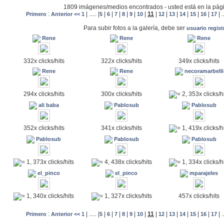
1809 imágenes/medios encontrados - usted está en la pág
:
|
.....
|
|
|
|
|
|
|
11
|
|
|
|
|
|
|
.
Primero
Anterior <<
1
5
6
7
8
9
10
12
13
14
15
16
17
Para subir fotos a la galería, debe ser
usuario regis
Rene
Rene
Rene
332x clicks/hits
322x clicks/hits
349x clicks/hits
Rene
Rene
necoramarbelli
294x clicks/hits
300x clicks/hits
= 2, 353x clicks/h
ali baba
Pablosub
Pablosub
352x clicks/hits
341x clicks/hits
= 1, 419x clicks/h
Pablosub
Pablosub
Pablosub
= 1, 373x clicks/hits
= 4, 438x clicks/hits
= 1, 334x clicks/h
el_pinco
el_pinco
mparajeles
457x clicks/hits
= 1, 340x clicks/hits
= 1, 327x clicks/hits
:
|
.....
|
|
|
|
|
|
|
11
|
|
|
|
|
|
|
.
Primero
Anterior <<
1
5
6
7
8
9
10
12
13
14
15
16
17