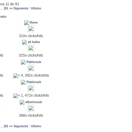
ina 11 de 91
....
|
:
91
>> Siguiente
Ultimo
trado
Rene
310x clicks/hits
ali baba
325x clicks/hits
its
Pablosub
its
= 4, 392x clicks/hits
Pablosub
its
= 1, 472x clicks/hits
albertosub
398x clicks/hits
....
|
:
91
>> Siguiente
Ultimo