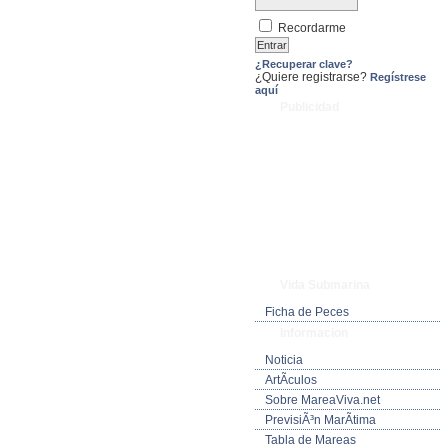
Recordarme
¿Recuperar clave?
¿Quiere registrarse?
Regístrese
aquí
Publicidad
Vida Submarina
Ficha de Peces
Informacion
Noticia
ArtÃ­culos
Sobre MareaViva.net
PrevisiÃ³n MarÃ­tima
Tabla de Mareas