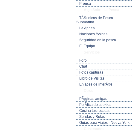
Prensa
Algo Sobre La Pesca
TÃ©cnicas de Pesca
Submarina
La Apnea
Nociones fÃ­sicas
Seguridad en la pesca
El Equipo
Servicios
Foro
Chat
Fotos capturas
Libro de Visitas
Enlaces de interÃ©s
Otros
PÃ¡ginas amigas
PolÃ­tica de cookies
Cocina tus recetas
Sendas y Rutas
Guias para viajes - Nueva York
Conectados