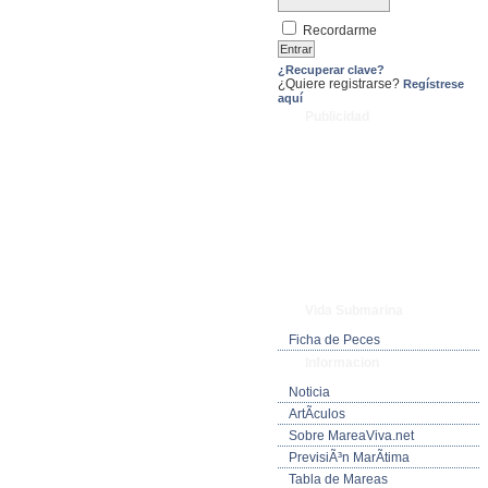
Recordarme
¿Recuperar clave?
¿Quiere registrarse?
Regístrese
aquí
Publicidad
Vida Submarina
Ficha de Peces
Informacion
Noticia
ArtÃ­culos
Sobre MareaViva.net
PrevisiÃ³n MarÃ­tima
Tabla de Mareas