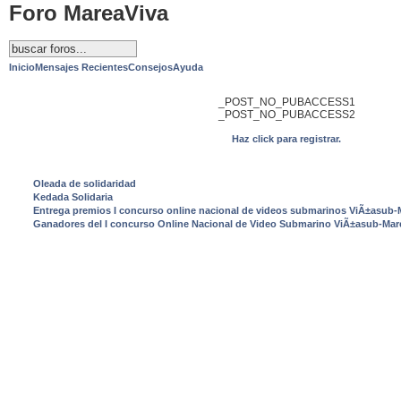
Foro MareaViva
Inicio
Mensajes Recientes
Consejos
Ayuda
_POST_NO_PUBACCESS1
_POST_NO_PUBACCESS2
Haz click para registrar.
ULTIMAS NOTICIAS
Oleada de solidaridad
Kedada Solidaria
Entrega premios I concurso online nacional de videos submarinos ViÃ±asub-
Ganadores del I concurso Online Nacional de Video Submarino ViÃ±asub-Mar