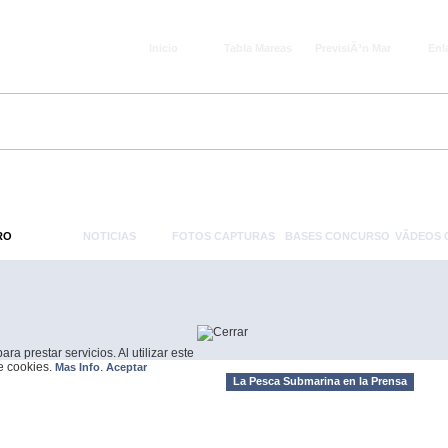
Inicio
Tabla Mareas
PrevisiÃ³n Mar
Enl
RO
NOTICIAS
FOTOS CAPTURAS
BASES CONCURSO
VÃ­DEOS
a prestar servicios. Al utilizar este
de cookies.
.
Mas Info
Aceptar
La Pesca Submarina en la Prensa