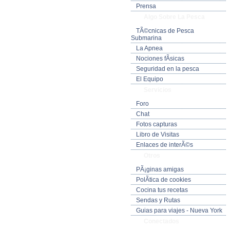
Prensa
Algo Sobre La Pesca
TÃ©cnicas de Pesca
Submarina
La Apnea
Nociones fÃ­sicas
Seguridad en la pesca
El Equipo
Servicios
Foro
Chat
Fotos capturas
Libro de Visitas
Enlaces de interÃ©s
Otros
PÃ¡ginas amigas
PolÃ­tica de cookies
Cocina tus recetas
Sendas y Rutas
Guias para viajes - Nueva York
Conectados