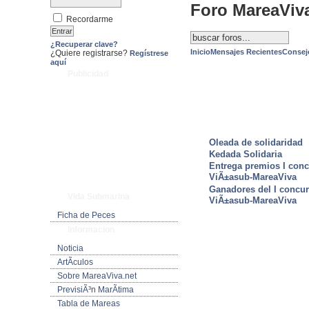
Foro MareaViv
Recordarme
¿Recuperar clave?
Inicio
Mensajes Recientes
Consej
¿Quiere registrarse?
Regístrese
aquí
Publicidad
ULTIMAS NOTICIAS
Oleada de solidaridad
Kedada Solidaria
Entrega premios I conc
ViÃ±asub-MareaViva
Ganadores del I concu
Vida Submarina
ViÃ±asub-MareaViva
Ficha de Peces
Informacion
Noticia
ArtÃ­culos
Sobre MareaViva.net
PrevisiÃ³n MarÃ­tima
Tabla de Mareas