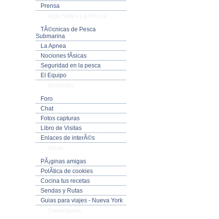
Prensa
Algo Sobre La Pesca
TÃ©cnicas de Pesca
Submarina
La Apnea
Nociones fÃ­sicas
Seguridad en la pesca
El Equipo
Servicios
Foro
Chat
Fotos capturas
Libro de Visitas
Enlaces de interÃ©s
Otros
PÃ¡ginas amigas
PolÃ­tica de cookies
Cocina tus recetas
Sendas y Rutas
Guias para viajes - Nueva York
Conectados