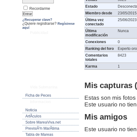
Estado
Desconect
Recordarme
Miembro desde
23/05/2015
¿Recuperar clave?
Última vez
25/06/2023
¿Quiere registrarse?
Regístrese
conectado
aquí
Última
Nunca
Publicidad
modificación
Conexiones
0
Ranking del foro
Experto oro
Comentarios
8423
totales
Karma
1
Mis capturas (
Vida Submarina
Ficha de Peces
Estas son mis fotos
Informacion
Este usuario no tie
Noticia
Mis amigos
ArtÃ­culos
Sobre MareaViva.net
Este usuario no tie
PrevisiÃ³n MarÃ­tima
Tabla de Mareas