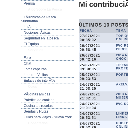
Mi contribuciÃ
Prensa
Algo Sobre La Pesca
TÃ©cnicas de Pesca
Submarina
ÚLTIMOS 10 POST
La Apnea
FECHA
TEMA
Nociones fÃ­sicas
27/07/2021
TOP Q
Seguridad en la pesca
ONLIN
00:35:02
El Equipo
26/07/2021
IWC R
PERFE
00:58:45
Servicios
26/07/2021
2014 
Foro
CHOO
00:42:16
Chat
25/07/2021
TIFFAN
PROF
09:38:05
Fotos capturas
25/07/2021
PORTE
Libro de Visitas
09:23:53
Enlaces de interÃ©s
24/07/2021
AXELV
Otros
21:08:25
24/07/2021
2013 
PÃ¡ginas amigas
MUJER
21:02:31
PolÃ­tica de cookies
24/07/2021
IWC K
Cocina tus recetas
21:01:04
Sendas y Rutas
24/07/2021
LINKE
LINKS
Guias para viajes - Nueva York
20:53:51
Conectados
24/07/2021
HUBLO
ONLIN
20:52:26