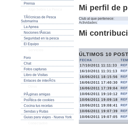
Prensa
Mi perfil de 
Algo Sobre La Pesca
TÃ©cnicas de Pesca
Club al que pertenece:
Submarina
Actividades:
La Apnea
Mi contribuci
Nociones fÃ­sicas
Seguridad en la pesca
El Equipo
Servicios
ÚLTIMOS 10 POS
Foro
FECHA
TEM
Chat
17/10/2011 11:11:33
REF
Fotos capturas
16/10/2011 11:31:13
REF
Libro de Visitas
16/06/2011 18:15:56
REF
Enlaces de interÃ©s
16/06/2011 17:40:30
REF
Otros
16/06/2011 17:39:04
REF
10/06/2011 19:10:12
REF
PÃ¡ginas amigas
10/06/2011 19:09:18
REF
PolÃ­tica de cookies
10/06/2011 19:08:41
REF
Cocina tus recetas
10/06/2011 19:07:39
REF
Sendas y Rutas
10/06/2011 19:07:05
REF
Guias para viajes - Nueva York
Conectados