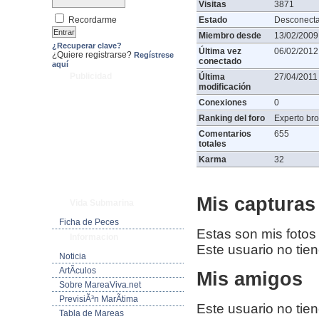
Visitas
3871
Recordarme
Estado
Desconect
Miembro desde
13/02/2009
¿Recuperar clave?
Última vez
06/02/2012
¿Quiere registrarse?
Regístrese
conectado
aquí
Publicidad
Última
27/04/2011
modificación
Conexiones
0
Ranking del foro
Experto bro
Comentarios
655
totales
Karma
32
Mis capturas 
Vida Submarina
Ficha de Peces
Estas son mis fotos
Informacion
Este usuario no tie
Noticia
ArtÃ­culos
Mis amigos
Sobre MareaViva.net
PrevisiÃ³n MarÃ­tima
Este usuario no tie
Tabla de Mareas