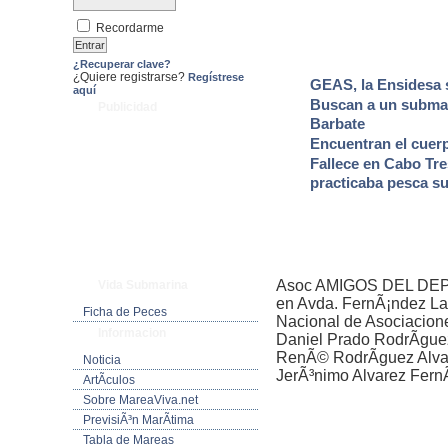
Recordarme
¿Recuperar clave?
¿Quiere registrarse?
Regístrese
GEAS, la Ensidesa
aquí
Buscan a un submari
Publicidad
Barbate
Encuentran el cuer
Fallece en Cabo Tr
practicaba pesca s
Asoc AMIGOS DEL DEP
Vida Submarina
en Avda. FernÃ¡ndez Lad
Ficha de Peces
Nacional de Asociacion
Informacion
Daniel Prado RodrÃ­gu
RenÃ© RodrÃ­guez Alva
Noticia
JerÃ³nimo Alvarez Fern
ArtÃ­culos
Sobre MareaViva.net
PrevisiÃ³n MarÃ­tima
Tabla de Mareas