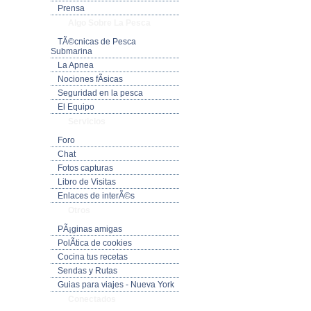
Prensa
Algo Sobre La Pesca
TÃ©cnicas de Pesca
Submarina
La Apnea
Nociones fÃ­sicas
Seguridad en la pesca
El Equipo
Servicios
Foro
Chat
Fotos capturas
Libro de Visitas
Enlaces de interÃ©s
Otros
PÃ¡ginas amigas
PolÃ­tica de cookies
Cocina tus recetas
Sendas y Rutas
Guias para viajes - Nueva York
Conectados