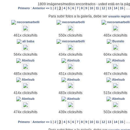
1809 imágenes/medios encontrados - usted está en la pág
:
|
|
3
|
|
|
|
|
|
|
|
|
|
|
|
|
....
Primero
Anterior <<
1
2
4
5
6
7
8
9
10
11
12
13
14
15
Para subir fotos a la galería, debe ser
usuario regis
necoramarbelli
necoramarbelli
necoramarbelli
461x clicks/hits
550x clicks/hits
465x clicks/hits
ali baba
necoramarbelli
Bustelo
564x clicks/hits
434x clicks/hits
604x clicks/hits
Abelsub
Abelsub
Abelsub
485x clicks/hits
451x clicks/hits
467x clicks/hits
Abelsub
Abelsub
Abelsub
414x clicks/hits
483x clicks/hits
515x clicks/hits
Abelsub
Abelsub
Abelsub
474x clicks/hits
439x clicks/hits
503x clicks/hits
:
|
|
3
|
|
|
|
|
|
|
|
|
|
|
|
|
....
Primero
Anterior <<
1
2
4
5
6
7
8
9
10
11
12
13
14
15