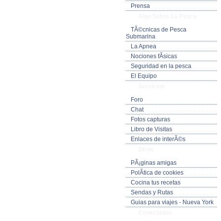
Prensa
Algo Sobre La Pesca
TÃ©cnicas de Pesca
Submarina
La Apnea
Nociones fÃ­sicas
Seguridad en la pesca
El Equipo
Servicios
Foro
Chat
Fotos capturas
Libro de Visitas
Enlaces de interÃ©s
Otros
PÃ¡ginas amigas
PolÃ­tica de cookies
Cocina tus recetas
Sendas y Rutas
Guias para viajes - Nueva York
Conectados