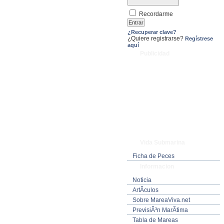
Recordarme
¿Recuperar clave?
¿Quiere registrarse?
Regístrese
aquí
Publicidad
Vida Submarina
Ficha de Peces
Informacion
Noticia
ArtÃ­culos
Sobre MareaViva.net
PrevisiÃ³n MarÃ­tima
Tabla de Mareas