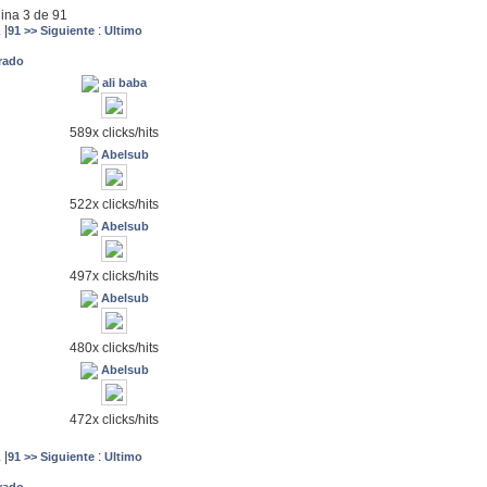
ina 3 de 91
.
|
:
91
>> Siguiente
Ultimo
trado
ali baba
589x clicks/hits
Abelsub
522x clicks/hits
Abelsub
497x clicks/hits
Abelsub
480x clicks/hits
Abelsub
472x clicks/hits
.
|
:
91
>> Siguiente
Ultimo