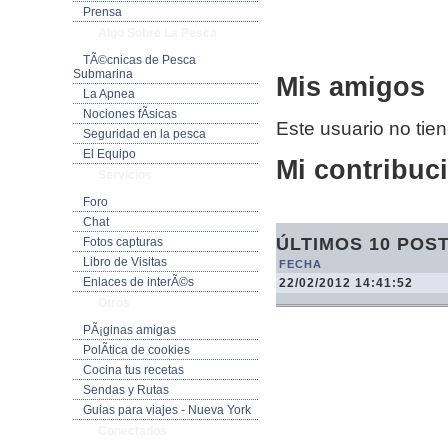
Prensa
Algo Sobre La Pesca
TÃ©cnicas de Pesca
Submarina
Mis amigos
La Apnea
Nociones fÃ­sicas
Este usuario no tie
Seguridad en la pesca
El Equipo
Mi contribuci
Servicios
Foro
Chat
ÚLTIMOS 10 POS
Fotos capturas
Libro de Visitas
FECHA
Enlaces de interÃ©s
22/02/2012 14:41:52
Otros
PÃ¡ginas amigas
PolÃ­tica de cookies
Cocina tus recetas
Sendas y Rutas
Guias para viajes - Nueva York
Conectados