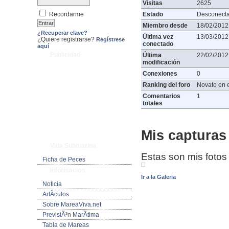
Visitas
2625
Recordarme
Estado
Desconect
Miembro desde
18/02/2012
¿Recuperar clave?
Última vez
13/03/2012
¿Quiere registrarse?
Regístrese
conectado
aquí
Publicidad
Última
22/02/2012
modificación
Conexiones
0
Ranking del foro
Novato en e
Comentarios
1
totales
Mis capturas 
Vida Submarina
Estas son mis fotos
Ficha de Peces
Informacion
Ir a la Galeria
Noticia
ArtÃ­culos
Sobre MareaViva.net
PrevisiÃ³n MarÃ­tima
Tabla de Mareas