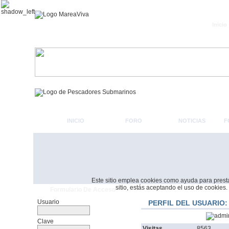
Inicio
INICIO
FORO
NOTICIAS
F
Este sitio emplea cookies como ayuda para prestar 
sitio, estás aceptando el uso de cookies.
Formulario De Acceso
Usuario
PERFIL DEL USUARIO:
Clave
Visitas
8563