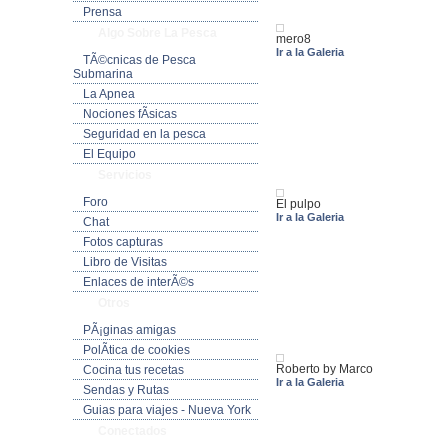
Prensa
Algo Sobre La Pesca
mero8
Ir a la Galeria
TÃ©cnicas de Pesca
Submarina
La Apnea
Nociones fÃ­sicas
Seguridad en la pesca
El Equipo
Servicios
Foro
El pulpo
Ir a la Galeria
Chat
Fotos capturas
Libro de Visitas
Enlaces de interÃ©s
Otros
PÃ¡ginas amigas
PolÃ­tica de cookies
Roberto by Marco
Cocina tus recetas
Ir a la Galeria
Sendas y Rutas
Guias para viajes - Nueva York
Conectados