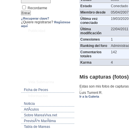
Estado
Conectado
Recordarme
Miembro desde
05/04/2007
¿Recuperar clave?
Última vez
19/03/2020
¿Quiere registrarse?
Regístrese
conectado
aquí
Última
22/04/2011
Publicidad
modificación
Conexiones
1
Ranking del foro
Administra
Comentarios
142
totales
Karma
4
Mis capturas (fotos)
Vida Submarina
Estas son mis fotos de capturas
Ficha de Peces
Luis Turrent R.
Informacion
Ir a la Galeria
Noticia
ArtÃ­culos
Sobre MareaViva.net
PrevisiÃ³n MarÃ­tima
Tabla de Mareas