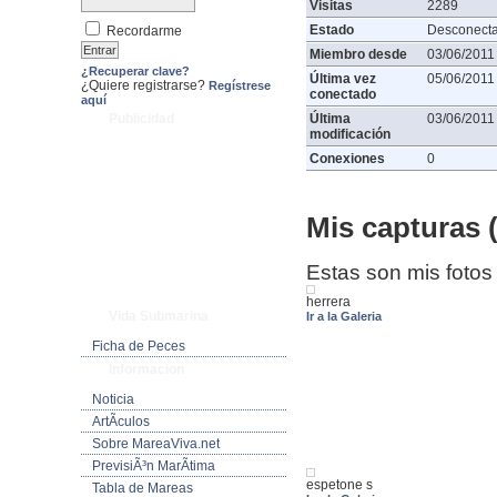
Visitas
2289
Estado
Desconect
Recordarme
Miembro desde
03/06/2011
¿Recuperar clave?
Última vez
05/06/2011
¿Quiere registrarse?
Regístrese
conectado
aquí
Publicidad
Última
03/06/2011
modificación
Conexiones
0
Mis capturas (
Estas son mis fotos
herrera
Vida Submarina
Ir a la Galeria
Ficha de Peces
Informacion
Noticia
ArtÃ­culos
Sobre MareaViva.net
PrevisiÃ³n MarÃ­tima
espetone s
Tabla de Mareas