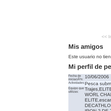
<< I
Mis amigos
Este usuario no tie
Mi perfil de p
Fecha de
10/06/2006
iniciaciÃ³n:
Actividades:
Pesca subm
Equipo que
Trajes,ELI
utilizas:
WORL CHAMP
ELITE,escar
DECATHLON
IRON,2 DE