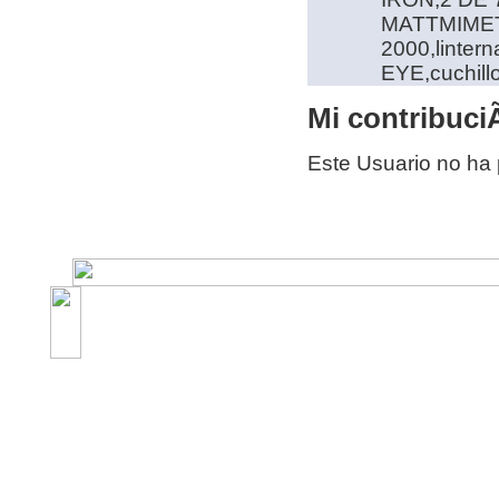
MATTMIMET
2000,linte
EYE,cuchil
Mi contribuciÃ
Este Usuario no ha 
©