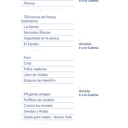
Ir a la Galeria
Prensa
Algo Sobre La Pesca
TÃ©cnicas de Pesca
Submarina
La Apnea
Nociones fÃ­sicas
Seguridad en la pesca
doradas
El Equipo
Ir a la Galeria
Servicios
Foro
Chat
Fotos capturas
Libro de Visitas
Enlaces de interÃ©s
Otros
dorada
PÃ¡ginas amigas
Ir a la Galeria
PolÃ­tica de cookies
Cocina tus recetas
Sendas y Rutas
Guias para viajes - Nueva York
Conectados