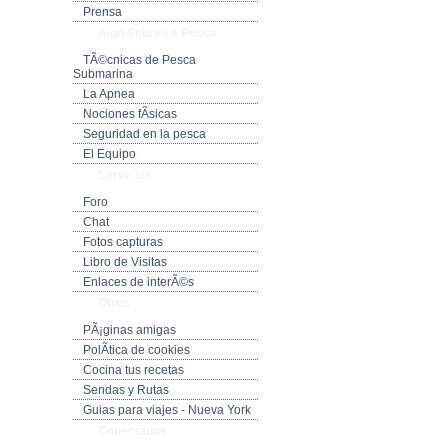
Prensa
Algo Sobre La Pesca
TÃ©cnicas de Pesca
Submarina
La Apnea
Nociones fÃ­sicas
Seguridad en la pesca
El Equipo
Servicios
Foro
Chat
Fotos capturas
Libro de Visitas
Enlaces de interÃ©s
Otros
PÃ¡ginas amigas
PolÃ­tica de cookies
Cocina tus recetas
Sendas y Rutas
Guias para viajes - Nueva York
Conectados