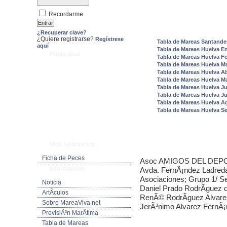
Recordarme
¿Recuperar clave?
¿Quiere registrarse?
Regístrese
Tabla de Mareas Santande
aquí
Tabla de Mareas Huelva E
Publicidad
Tabla de Mareas Huelva F
Tabla de Mareas Huelva M
Tabla de Mareas Huelva Ab
Tabla de Mareas Huelva M
Tabla de Mareas Huelva J
Tabla de Mareas Huelva Ju
Tabla de Mareas Huelva A
Tabla de Mareas Huelva S
Vida Submarina
Ficha de Peces
Asoc AMIGOS DEL DEPOR
Informacion
Avda. FernÃ¡ndez Ladreda 
Asociaciones; Grupo 1/ S
Noticia
Daniel Prado RodrÃ­guez
ArtÃ­culos
RenÃ© RodrÃ­guez Alvare
Sobre MareaViva.net
JerÃ³nimo Alvarez FernÃ
PrevisiÃ³n MarÃ­tima
Tabla de Mareas