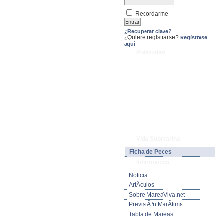
Recordarme
¿Recuperar clave?
¿Quiere registrarse?
Regístrese
aquí
Publicidad
Vida Submarina
Ficha de Peces
Informacion
Noticia
ArtÃ­culos
Sobre MareaViva.net
PrevisiÃ³n MarÃ­tima
Tabla de Mareas