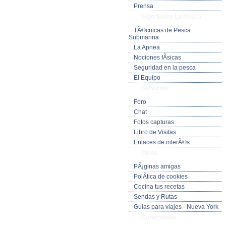
Prensa
Algo Sobre La Pesca
TÃ©cnicas de Pesca
Submarina
La Apnea
Nociones fÃ­sicas
Seguridad en la pesca
El Equipo
Servicios
Foro
Chat
Fotos capturas
Libro de Visitas
Enlaces de interÃ©s
Otros
PÃ¡ginas amigas
PolÃ­tica de cookies
Cocina tus recetas
Sendas y Rutas
Guias para viajes - Nueva York
Conectados