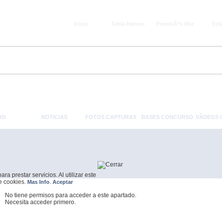
Inicio
Tabla Mareas
PrevisiÃ³n Mar
Enl
RO
NOTICIAS
FOTOS CAPTURAS
BASES CONCURSO
VÃ­DEOS
a prestar servicios. Al utilizar este
de cookies.
.
Mas Info
Aceptar
No tiene permisos para acceder a este apartado.
Necesita acceder primero.