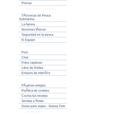
Prensa
Algo Sobre La Pesca
TÃ©cnicas de Pesca
Submarina
La Apnea
Nociones fÃ­sicas
Seguridad en la pesca
El Equipo
Servicios
Foro
Chat
Fotos capturas
Libro de Visitas
Enlaces de interÃ©s
Otros
PÃ¡ginas amigas
PolÃ­tica de cookies
Cocina tus recetas
Sendas y Rutas
Guias para viajes - Nueva York
Conectados