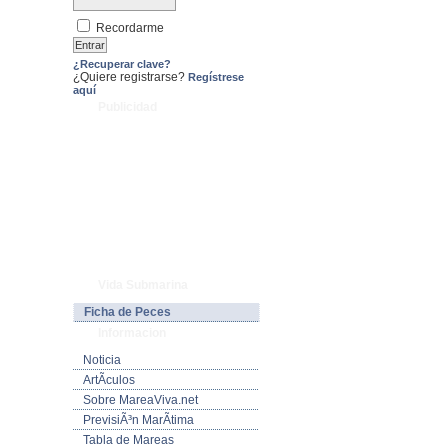
Recordarme
¿Recuperar clave?
¿Quiere registrarse?
Regístrese
aquí
Publicidad
Vida Submarina
Ficha de Peces
Informacion
Noticia
ArtÃ­culos
Sobre MareaViva.net
PrevisiÃ³n MarÃ­tima
Tabla de Mareas