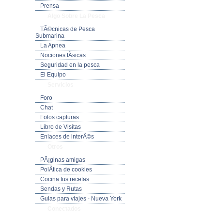
Prensa
Algo Sobre La Pesca
TÃ©cnicas de Pesca
Submarina
La Apnea
Nociones fÃ­sicas
Seguridad en la pesca
El Equipo
Servicios
Foro
Chat
Fotos capturas
Libro de Visitas
Enlaces de interÃ©s
Otros
PÃ¡ginas amigas
PolÃ­tica de cookies
Cocina tus recetas
Sendas y Rutas
Guias para viajes - Nueva York
Conectados