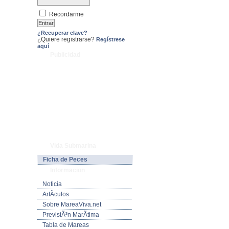
Recordarme
¿Recuperar clave?
¿Quiere registrarse?
Regístrese
aquí
Publicidad
Vida Submarina
Ficha de Peces
Informacion
Noticia
ArtÃ­culos
Sobre MareaViva.net
PrevisiÃ³n MarÃ­tima
Tabla de Mareas