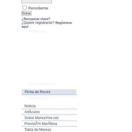
Recordarme
¿Recuperar clave?
¿Quiere registrarse?
Regístrese
aquí
Publicidad
Vida Submarina
Ficha de Peces
Informacion
Noticia
ArtÃ­culos
Sobre MareaViva.net
PrevisiÃ³n MarÃ­tima
Tabla de Mareas