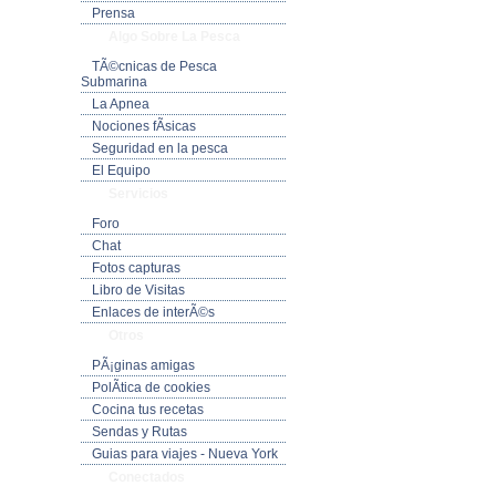
Prensa
Algo Sobre La Pesca
TÃ©cnicas de Pesca
Submarina
La Apnea
Nociones fÃ­sicas
Seguridad en la pesca
El Equipo
Servicios
Foro
Chat
Fotos capturas
Libro de Visitas
Enlaces de interÃ©s
Otros
PÃ¡ginas amigas
PolÃ­tica de cookies
Cocina tus recetas
Sendas y Rutas
Guias para viajes - Nueva York
Conectados