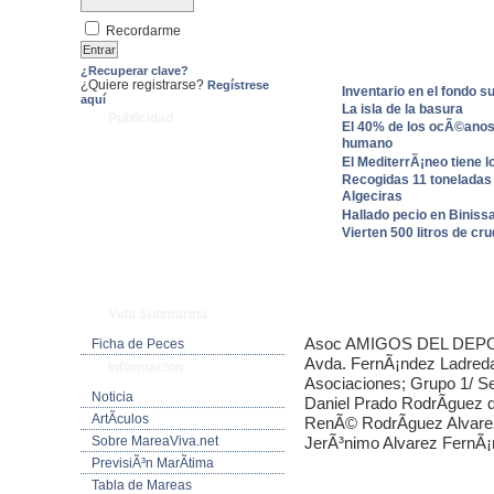
Recordarme
¿Recuperar clave?
¿Quiere registrarse?
Regístrese
Inventario en el fondo 
aquí
La isla de la basura
Publicidad
El 40% de los ocÃ©anos 
humano
El MediterrÃ¡neo tiene l
Recogidas 11 toneladas 
Algeciras
Hallado pecio en Biniss
Vierten 500 litros de cr
Vida Submarina
Asoc AMIGOS DEL DEPOR
Ficha de Peces
Avda. FernÃ¡ndez Ladreda 
Informacion
Asociaciones; Grupo 1/ S
Noticia
Daniel Prado RodrÃ­guez
ArtÃ­culos
RenÃ© RodrÃ­guez Alvare
Sobre MareaViva.net
JerÃ³nimo Alvarez FernÃ
PrevisiÃ³n MarÃ­tima
Tabla de Mareas