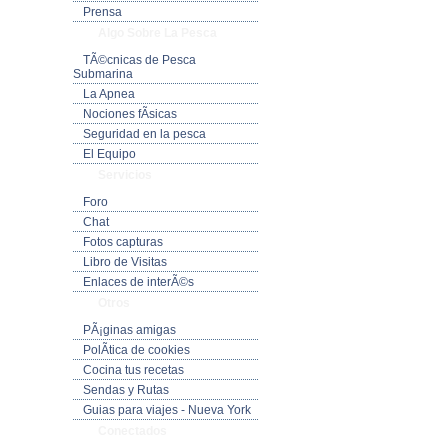
Prensa
Algo Sobre La Pesca
TÃ©cnicas de Pesca
Submarina
La Apnea
Nociones fÃ­sicas
Seguridad en la pesca
El Equipo
Servicios
Foro
Chat
Fotos capturas
Libro de Visitas
Enlaces de interÃ©s
Otros
PÃ¡ginas amigas
PolÃ­tica de cookies
Cocina tus recetas
Sendas y Rutas
Guias para viajes - Nueva York
Conectados