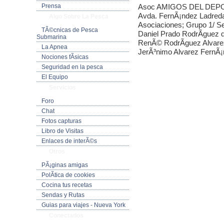
Prensa
Asoc AMIGOS DEL DEPOR
Avda. FernÃ¡ndez Ladreda 
Algo Sobre La Pesca
Asociaciones; Grupo 1/ S
TÃ©cnicas de Pesca
Daniel Prado RodrÃ­guez
Submarina
RenÃ© RodrÃ­guez Alvare
La Apnea
JerÃ³nimo Alvarez FernÃ
Nociones fÃ­sicas
Seguridad en la pesca
El Equipo
Servicios
Foro
Chat
Fotos capturas
Libro de Visitas
Enlaces de interÃ©s
Otros
PÃ¡ginas amigas
PolÃ­tica de cookies
Cocina tus recetas
Sendas y Rutas
Guias para viajes - Nueva York
Conectados