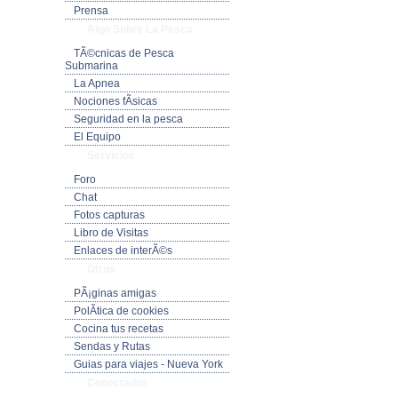
Prensa
Algo Sobre La Pesca
TÃ©cnicas de Pesca
Submarina
La Apnea
Nociones fÃ­sicas
Seguridad en la pesca
El Equipo
Servicios
Foro
Chat
Fotos capturas
Libro de Visitas
Enlaces de interÃ©s
Otros
PÃ¡ginas amigas
PolÃ­tica de cookies
Cocina tus recetas
Sendas y Rutas
Guias para viajes - Nueva York
Conectados