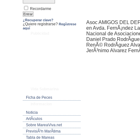
Recordarme
¿Recuperar clave?
Asoc AMIGOS DEL DEP
¿Quiere registrarse?
Regístrese
en Avda. FernÃ¡ndez Lad
aquí
Nacional de Asociacion
Publicidad
Daniel Prado RodrÃ­gu
RenÃ© RodrÃ­guez Alva
JerÃ³nimo Alvarez Fern
Vida Submarina
Ficha de Peces
Informacion
Noticia
ArtÃ­culos
Sobre MareaViva.net
PrevisiÃ³n MarÃ­tima
Tabla de Mareas