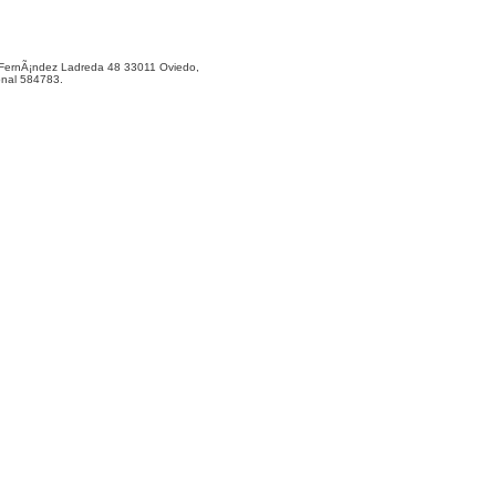
ernÃ¡ndez Ladreda 48 33011 Oviedo,
onal 584783.