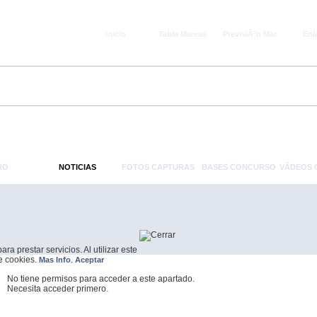
Inicio
Tabla Mareas
PrevisiÃ³n Mar
Enl
RO
NOTICIAS
FOTOS CAPTURAS
BASES CONCURSO
VÃ­DEOS
a prestar servicios. Al utilizar este
de cookies.
.
Mas Info
Aceptar
No tiene permisos para acceder a este apartado.
Necesita acceder primero.