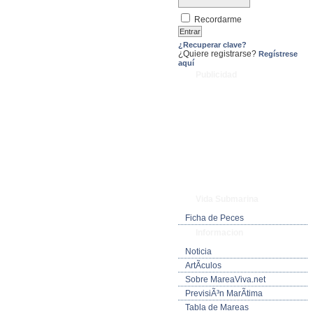
Recordarme
¿Recuperar clave?
¿Quiere registrarse?
Regístrese
aquí
Publicidad
Vida Submarina
Ficha de Peces
Informacion
Noticia
ArtÃ­culos
Sobre MareaViva.net
PrevisiÃ³n MarÃ­tima
Tabla de Mareas