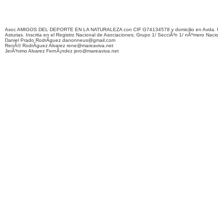
Asoc AMIGOS DEL DEPORTE EN LA NATURALEZA con CIF G74134578 y domicilio en Avda. F
Asturias. Inscrita en el Registro Nacional de Asociaciones; Grupo 1/ SecciÃ³n 1/ nÃºmero Naci
Daniel Prado RodrÃ­guez danonneus@gmail.com
RenÃ© RodrÃ­guez Alvarez rene@mareaviva.net
JerÃ³nimo Alvarez FernÃ¡ndez jero@mareaviva.net