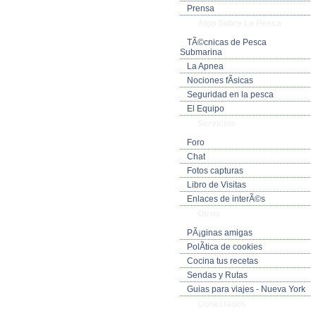
Prensa
Algo Sobre La Pesca
TÃ©cnicas de Pesca
Submarina
La Apnea
Nociones fÃ­sicas
Seguridad en la pesca
El Equipo
Servicios
Foro
Chat
Fotos capturas
Libro de Visitas
Enlaces de interÃ©s
Otros
PÃ¡ginas amigas
PolÃ­tica de cookies
Cocina tus recetas
Sendas y Rutas
Guias para viajes - Nueva York
Conectados