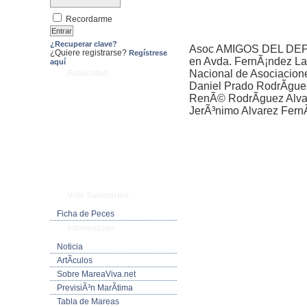
Recordarme
¿Recuperar clave?
Asoc AMIGOS DEL DEP
¿Quiere registrarse?
Regístrese
en Avda. FernÃ¡ndez Lad
aquí
Nacional de Asociacion
Publicidad
Daniel Prado RodrÃ­gu
RenÃ© RodrÃ­guez Alva
JerÃ³nimo Alvarez Fern
Vida Submarina
Ficha de Peces
Informacion
Noticia
ArtÃ­culos
Sobre MareaViva.net
PrevisiÃ³n MarÃ­tima
Tabla de Mareas