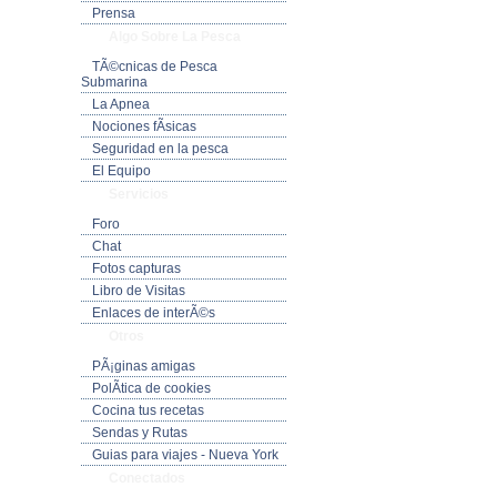
Prensa
Algo Sobre La Pesca
TÃ©cnicas de Pesca
Submarina
La Apnea
Nociones fÃ­sicas
Seguridad en la pesca
El Equipo
Servicios
Foro
Chat
Fotos capturas
Libro de Visitas
Enlaces de interÃ©s
Otros
PÃ¡ginas amigas
PolÃ­tica de cookies
Cocina tus recetas
Sendas y Rutas
Guias para viajes - Nueva York
Conectados