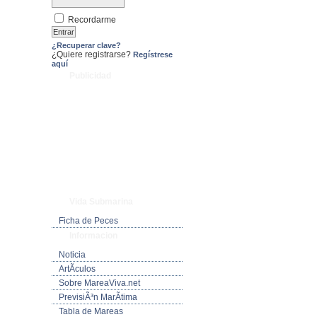
Recordarme
¿Recuperar clave?
¿Quiere registrarse?
Regístrese
aquí
Publicidad
Vida Submarina
Ficha de Peces
Informacion
Noticia
ArtÃ­culos
Sobre MareaViva.net
PrevisiÃ³n MarÃ­tima
Tabla de Mareas