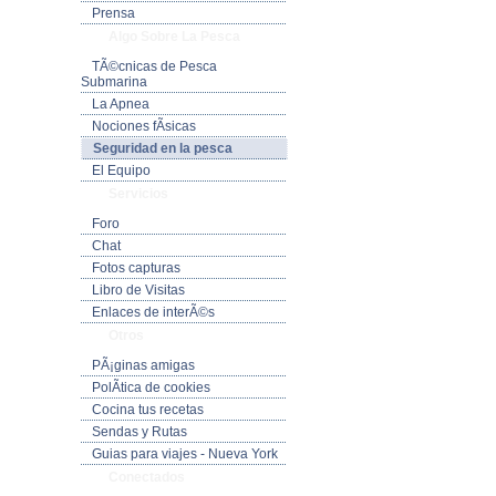
Prensa
Algo Sobre La Pesca
TÃ©cnicas de Pesca
Submarina
La Apnea
Nociones fÃ­sicas
Seguridad en la pesca
El Equipo
Servicios
Foro
Chat
Fotos capturas
Libro de Visitas
Enlaces de interÃ©s
Otros
PÃ¡ginas amigas
PolÃ­tica de cookies
Cocina tus recetas
Sendas y Rutas
Guias para viajes - Nueva York
Conectados