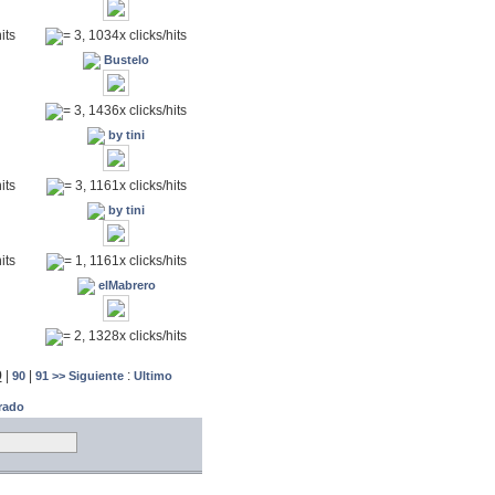
its
= 3, 1034x clicks/hits
Bustelo
= 3, 1436x clicks/hits
by tini
its
= 3, 1161x clicks/hits
by tini
its
= 1, 1161x clicks/hits
elMabrero
= 2, 1328x clicks/hits
9
|
|
:
90
91
>> Siguiente
Ultimo
trado