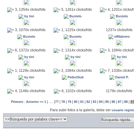
= 3, 1354x clicks/hits
= 5, 1261x clicks/hits
= 4, 1201x clicks/h
by tini
Bustelo
Bustelo
1237x clicks/hits
= 3, 1070x clicks/hits
= 1, 1225x clicks/hits
Bustelo
Bustelo
elMabrero
= 6, 1372x clicks/hits
= 2, 1314x clicks/hits
= 3, 1094x clicks/h
by tini
by tini
by tini
= 1, 1129x clicks/hits
= 2, 1084x clicks/hits
= 7, 1336x clicks/h
by tini
PeibolSub
Daniel P.
1179x clicks/hits
= 4, 1148x clicks/hits
= 6, 1102x clicks/hits
:
|
.....
|
|
|
|
|
|
|
|
|
|
|
|
|
8
Primero
Anterior <<
1
77
78
79
80
81
82
83
84
85
86
87
88
Para subir fotos a la galería, debe ser
usuario regis