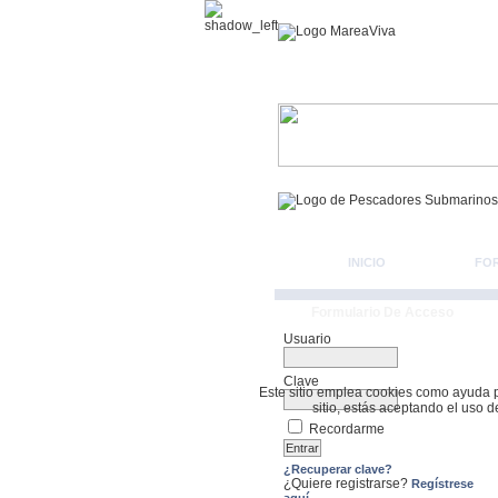
INICIO
FO
Formulario De Acceso
Usuario
Clave
Este sitio emplea cookies como ayuda par
sitio, estás aceptando el uso 
Recordarme
¿Recuperar clave?
¿Quiere registrarse?
Regístrese