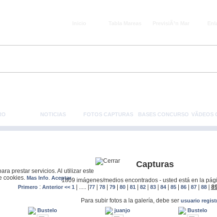
Inicio
Tabla Mareas
PrevisiÃ³n Mar
Enl
RO
NOTICIAS
FOTOS CAPTURAS
BASES CONCURSO
VÃ­DEOS
Capturas
a prestar servicios. Al utilizar este
de cookies.
.
Mas Info
Aceptar
1809 imágenes/medios encontrados - usted está en la pág
:
|
.....
|
|
|
|
|
|
|
|
|
|
|
|
|
8
Primero
Anterior <<
1
77
78
79
80
81
82
83
84
85
86
87
88
Para subir fotos a la galería, debe ser
usuario regis
Bustelo
juanjo
Bustelo