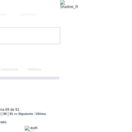
aces
Contactar
 CONCURSO
PRENSA
ina 89 de 91
9
|
|
:
90
91
>> Siguiente
Ultimo
trado
dolfi