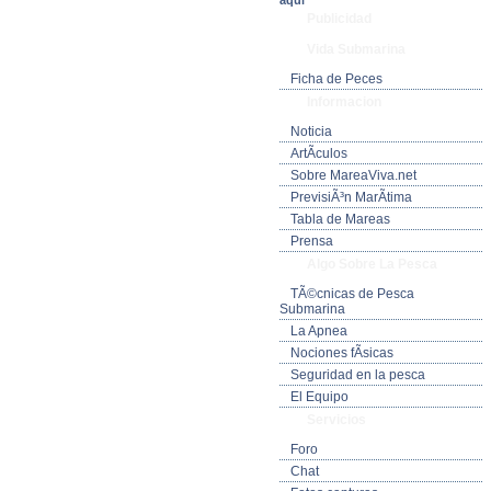
aquí
Publicidad
Vida Submarina
Ficha de Peces
Informacion
Noticia
ArtÃ­culos
Sobre MareaViva.net
PrevisiÃ³n MarÃ­tima
Tabla de Mareas
Prensa
Algo Sobre La Pesca
TÃ©cnicas de Pesca
Submarina
La Apnea
Nociones fÃ­sicas
Seguridad en la pesca
El Equipo
Servicios
Foro
Chat