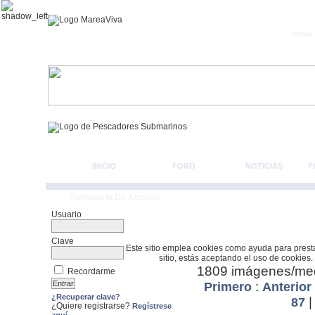
Inicio
INICIO
FORO
NOTICIAS
F
Formulario De Acceso
Usuario
Clave
Este sitio emplea cookies como ayuda para prestar 
sitio, estás aceptando el uso de cookies.
1809 imágenes/medi
Recordarme
:
Primero
Anterior
¿Recuperar clave?
87
¿Quiere registrarse?
Regístrese