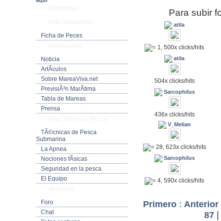
aquí
Publicidad
Para subir f
Vida Submarina
atila
Ficha de Peces
Informacion
= 1, 500x clicks/hits
atila
Noticia
ArtÃ­culos
Sobre MareaViva.net
504x clicks/hits
PrevisiÃ³n MarÃ­tima
Sarcophilus
Tabla de Mareas
Prensa
436x clicks/hits
Algo Sobre La Pesca
V_Melian
TÃ©cnicas de Pesca
Submarina
= 28, 623x clicks/hits
La Apnea
Sarcophilus
Nociones fÃ­sicas
Seguridad en la pesca
El Equipo
= 4, 590x clicks/hits
Servicios
Foro
:
Primero
Anterior
Chat
87