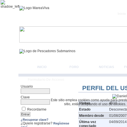
Inicio
INICIO
FORO
NOTICIAS
F
Formulario De Acceso
Usuario
PERFIL DEL U
Clave
Este sitio emplea cookies como ayuda para prestar 
Visitas
4510
sitio, estás aceptando el uso de cookies.
Recordarme
Estado
Desconect
Miembro desde
01/08/2007
¿Recuperar clave?
Última vez
04/09/2014
¿Quiere registrarse?
Regístrese
conectado