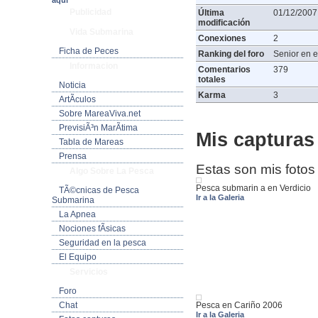
aquí
Publicidad
Última
01/12/2007
modificación
Vida Submarina
Conexiones
2
Ficha de Peces
Ranking del foro
Senior en e
Informacion
Comentarios
379
totales
Noticia
Karma
3
ArtÃ­culos
Sobre MareaViva.net
PrevisiÃ³n MarÃ­tima
Mis capturas 
Tabla de Mareas
Prensa
Estas son mis fotos
Algo Sobre La Pesca
Pesca submarin a en Verdicio
TÃ©cnicas de Pesca
Ir a la Galeria
Submarina
La Apnea
Nociones fÃ­sicas
Seguridad en la pesca
El Equipo
Servicios
Foro
Pesca en Cariño 2006
Chat
Ir a la Galeria