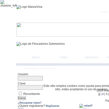
Inicio
INICIO
FORO
NOTICIAS
F
Formulario De Acceso
Usuario
Clave
Este sitio emplea cookies como ayuda para prestar 
sitio, estás aceptando el uso de cookies.
1809 imág
1
|
|
Recordarme
2
3
Pa
¿Recuperar clave?
rafaelT
¿Quiere registrarse?
Regístrese