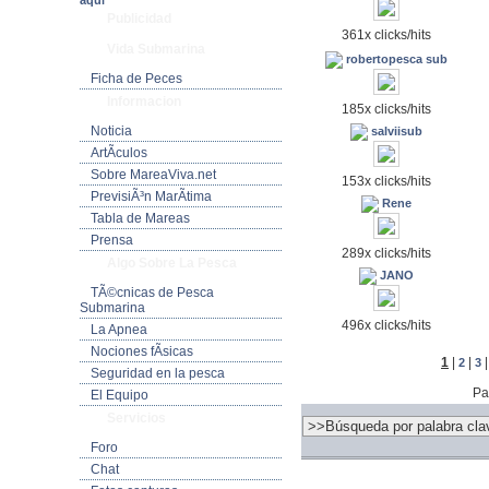
aquí
Publicidad
361x clicks/hits
Vida Submarina
robertopesca sub
Ficha de Peces
Informacion
185x clicks/hits
Noticia
salviisub
ArtÃ­culos
Sobre MareaViva.net
153x clicks/hits
PrevisiÃ³n MarÃ­tima
Rene
Tabla de Mareas
Prensa
289x clicks/hits
Algo Sobre La Pesca
JANO
TÃ©cnicas de Pesca
Submarina
496x clicks/hits
La Apnea
Nociones fÃ­sicas
1
|
|
2
3
Seguridad en la pesca
Pa
El Equipo
Servicios
Foro
Chat