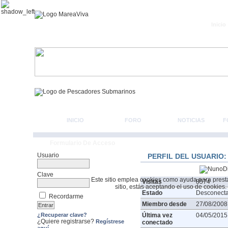
Inicio
INICIO
FORO
NOTICIAS
F
Formulario De Acceso
Usuario
PERFIL DEL USUARIO:
Clave
Este sitio emplea cookies como ayuda para prestar 
Visitas
8574
sitio, estás aceptando el uso de cookies.
Estado
Desconect
Recordarme
Miembro desde
27/08/2008
¿Recuperar clave?
Última vez
04/05/2015
¿Quiere registrarse?
Regístrese
conectado