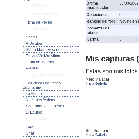
aquí
Última
31/03/2009
Publicidad
modificación
Vida Submarina
Conexiones
0
Ranking del foro
Novato en e
Ficha de Peces
Comentarios
33
Informacion
totales
Noticia
Karma
5
ArtÃ­culos
Sobre MareaViva.net
PrevisiÃ³n MarÃ­tima
Mis capturas (
Tabla de Mareas
Prensa
Estas son mis fotos
Algo Sobre La Pesca
Mero Malabar
TÃ©cnicas de Pesca
Ir a la Galeria
Submarina
La Apnea
Nociones fÃ­sicas
Seguridad en la pesca
El Equipo
Servicios
Foro
Red Snapper
Chat
Ir a la Galeria