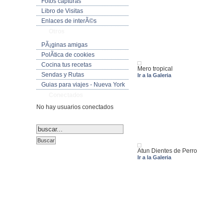
Fotos capturas
Libro de Visitas
Enlaces de interÃ©s
Otros
PÃ¡ginas amigas
PolÃ­tica de cookies
Cocina tus recetas
Mero tropical
Sendas y Rutas
Ir a la Galeria
Guias para viajes - Nueva York
Conectados
No hay usuarios conectados
Atun Dientes de Perro
Ir a la Galeria