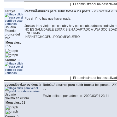
| | El administrador ha desactivad
karayo
Ref:GuÃ­aburros para subir fotos a los posts.
-
2009/03/04 20:
Pos si
Y no hay que hacer nada
Jrasias
Hay viejos pescasub y hay pescasub audaces, todavia n
Usuario
NO ES SALUDABLE ESTAR BIEN ADAPTADO A UNA SOCIED
Experto
ENFERMA.
bronce del
INFANTECHCOPULPODOMINGUERO
foro
Mensajes:
655
Karma:
32
| | El administrador ha desactivad
yesgudbaylaprovidencia
Ref:GuÃ­aburros para subir fotos a los posts.
-
200
....
Usuario
Envio editado por: admin, el: 2009/03/04 23:41
Novato en el foro
Mensajes:
21
Karma:
0