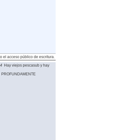
o el acceso público de escritura.
34
Hay viejos pescasub y hay
AD PROFUNDAMENTE