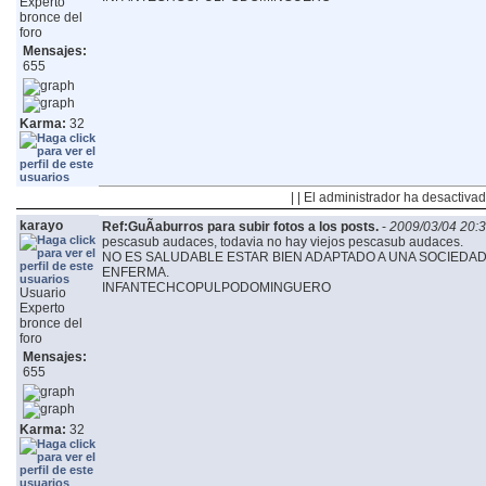
Experto
bronce del
foro
Mensajes:
655
Karma:
32
| | El administrador ha desactivad
karayo
Ref:GuÃ­aburros para subir fotos a los posts.
-
2009/03/04 20:
pescasub audaces, todavia no hay viejos pescasub audaces.
NO ES SALUDABLE ESTAR BIEN ADAPTADO A UNA SOCIED
ENFERMA.
INFANTECHCOPULPODOMINGUERO
Usuario
Experto
bronce del
foro
Mensajes:
655
Karma:
32