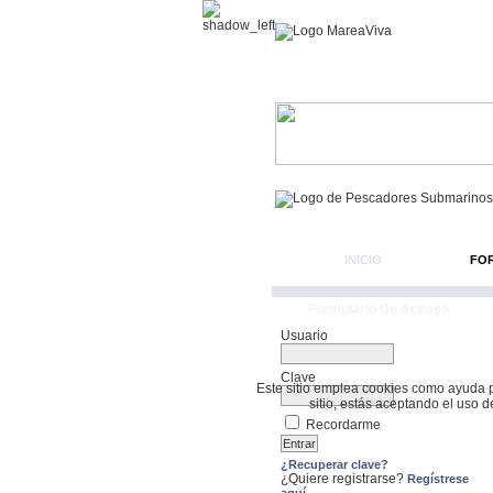
INICIO
FO
Formulario De Acceso
Usuario
Clave
Este sitio emplea cookies como ayuda par
sitio, estás aceptando el uso 
Recordarme
¿Recuperar clave?
¿Quiere registrarse?
Regístrese