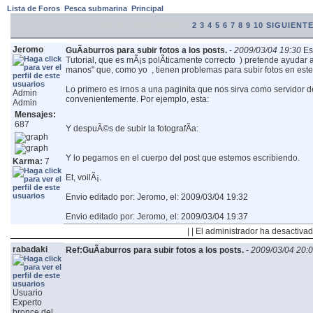
Lista de Foros
Pesca submarina
Principal
<< INICIO
< ANTERIOR
1
2
3
4
5
6
7
8
9
10
SIGUIENTE
Jeromo
GuÃ­aburros para subir fotos a los posts.
-
2009/03/04 19:30
Es
Tutorial, que es mÃ¡s polÃ­ticamente correcto
) pretende ayudar a
manos" que, como yo
, tienen problemas para subir fotos en este 
Lo primero es irnos a una paginita que nos sirva como servidor 
Admin
convenientemente. Por ejemplo, esta:
Admin
Mensajes:
687
Y despuÃ©s de subir la fotografÃ­a:
Y lo pegamos en el cuerpo del post que estemos escribiendo.
Karma:
7
Et, voilÃ¡.
Envio editado por: Jeromo, el: 2009/03/04 19:32
Envio editado por: Jeromo, el: 2009/03/04 19:37
| | El administrador ha desactivad
rabadaki
Ref:GuÃ­aburros para subir fotos a los posts.
-
2009/03/04 20:
Usuario
Experto
bronce del