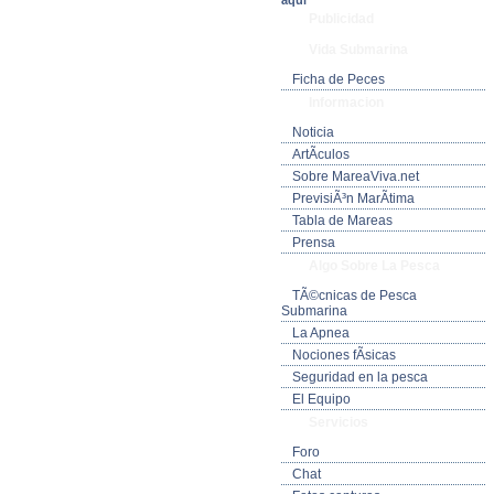
aquí
Publicidad
Vida Submarina
Ficha de Peces
Informacion
Noticia
ArtÃ­culos
Sobre MareaViva.net
PrevisiÃ³n MarÃ­tima
Tabla de Mareas
Prensa
Algo Sobre La Pesca
TÃ©cnicas de Pesca
Submarina
La Apnea
Nociones fÃ­sicas
Seguridad en la pesca
El Equipo
Servicios
Foro
Chat