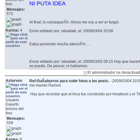
NI PUTA IDEA
foro
Mensajes:
572
Al final, lo conseguirÃ©. Ahora me voy a ver er furgol.
Karma:
4
Envio editado por: rabadaki, el: 2009/03/04 20:08
Estoy poniendo mucha atenciÃ³n.....
Envio editado por: rabadaki, el: 2009/03/05 09:15
Hay que hacerlo
se puede. De pescar, ni hablamos.
| | El administrador ha desactivad
Asturven
Ref:GuÃ­aburros para subir fotos a los posts.
-
2009/03/04 20:
me mando Ramon.
Hay que recordar que el Arca fue construido por Amateurs y el Ti
Usuario
Experto
bronce del
foro
Mensajes:
559
Karma:
6