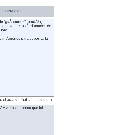
 >
FINAL >>
te "guÃ­aburros" (perdÃ³n,
 todos aquellos "tartamudos de
foro.
de imÃ¡genes para depositarla
o el acceso público de escritura.
02
A ver este borrico que tal: