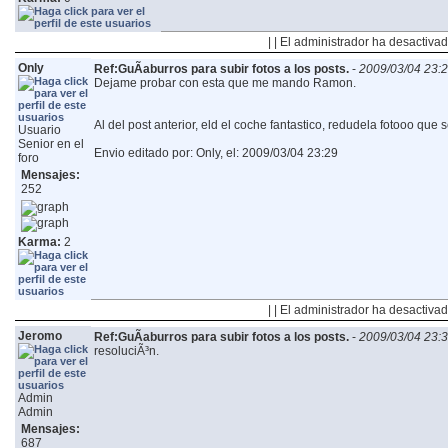
| | El administrador ha desactivad
Only
Ref:GuÃ­aburros para subir fotos a los posts.
-
2009/03/04 23:
Dejame probar con esta que me mando Ramon.
Al del post anterior, eld el coche fantastico, redudela fotooo que 
Usuario
Senior en el
Envio editado por: Only, el: 2009/03/04 23:29
foro
Mensajes:
252
Karma:
2
| | El administrador ha desactivad
Jeromo
Ref:GuÃ­aburros para subir fotos a los posts.
-
2009/03/04 23:
resoluciÃ³n.
Admin
Admin
Mensajes:
687