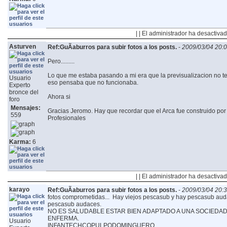
| | El administrador ha desactivad
Asturven
Ref:GuÃ­aburros para subir fotos a los posts.
-
2009/03/04 20:
Pero.........
Lo que me estaba pasando a mi era que la previsualizacion no te de
Usuario
eso pensaba que no funcionaba.
Experto
bronce del
Ahora si
foro
Mensajes:
Gracias Jeromo.
Hay que recordar que el Arca fue construido por 
559
Profesionales
Karma:
6
| | El administrador ha desactivad
karayo
Ref:GuÃ­aburros para subir fotos a los posts.
-
2009/03/04 20:
fotos comprometidas...
Hay viejos pescasub y hay pescasub auda
pescasub audaces.
NO ES SALUDABLE ESTAR BIEN ADAPTADO A UNA SOCIED
ENFERMA.
Usuario
INFANTECHCOPULPODOMINGUERO