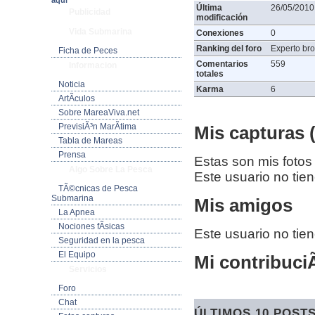
aquí
Última
26/05/2010
Publicidad
modificación
Vida Submarina
Conexiones
0
Ranking del foro
Experto bro
Ficha de Peces
Comentarios
559
Informacion
totales
Noticia
Karma
6
ArtÃ­culos
Sobre MareaViva.net
PrevisiÃ³n MarÃ­tima
Mis capturas (
Tabla de Mareas
Prensa
Estas son mis fotos
Algo Sobre La Pesca
Este usuario no tie
TÃ©cnicas de Pesca
Submarina
Mis amigos
La Apnea
Nociones fÃ­sicas
Este usuario no tie
Seguridad en la pesca
El Equipo
Mi contribuciÃ
Servicios
Foro
Chat
ÚLTIMOS 10 POST