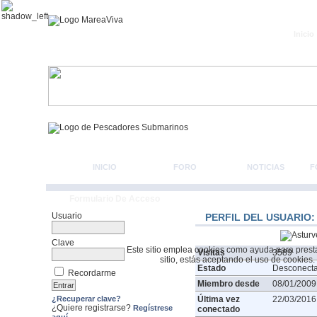
Inicio
INICIO
FORO
NOTICIAS
F
Formulario De Acceso
Usuario
PERFIL DEL USUARIO
Clave
Este sitio emplea cookies como ayuda para prestar 
Visitas
3589
sitio, estás aceptando el uso de cookies.
Estado
Desconect
Recordarme
Miembro desde
08/01/2009
¿Recuperar clave?
Última vez
22/03/2016
¿Quiere registrarse?
Regístrese
conectado