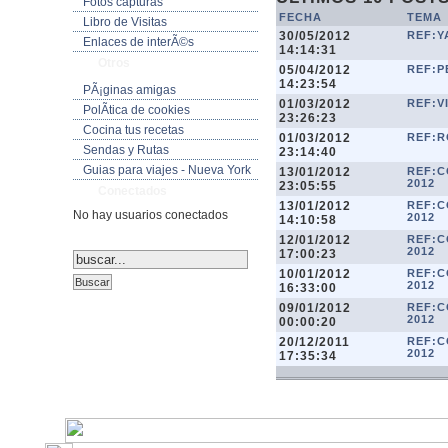
Fotos capturas
FECHA
TEMA
Libro de Visitas
30/05/2012
REF:YA
Enlaces de interÃ©s
14:14:31
Otros
05/04/2012
REF:P
14:23:54
PÃ¡ginas amigas
01/03/2012
REF:V
PolÃ­tica de cookies
23:26:23
Cocina tus recetas
01/03/2012
REF:R
Sendas y Rutas
23:14:40
Guias para viajes - Nueva York
13/01/2012
REF:C
2012
23:05:55
Conectados
13/01/2012
REF:C
No hay usuarios conectados
2012
14:10:58
12/01/2012
REF:C
2012
17:00:23
10/01/2012
REF:C
2012
16:33:00
09/01/2012
REF:C
2012
00:00:20
20/12/2011
REF:C
2012
17:35:34