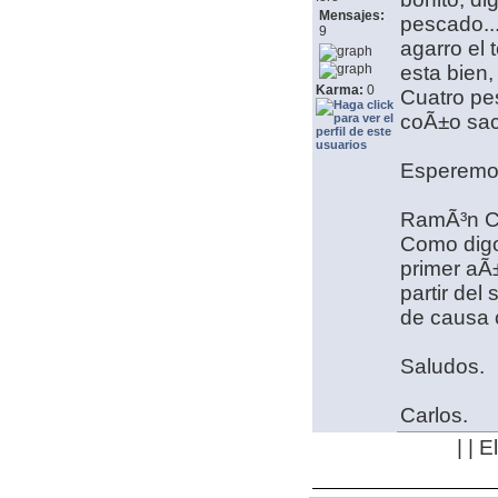
Mensajes:
pescado...
9
agarro el 
esta bien,
Karma:
0
Cuatro pe
coÃ±o sa
Esperemos
RamÃ³n C
Como digo 
primer aÃ±
partir del
de causa 
Saludos.
Carlos.
| | 