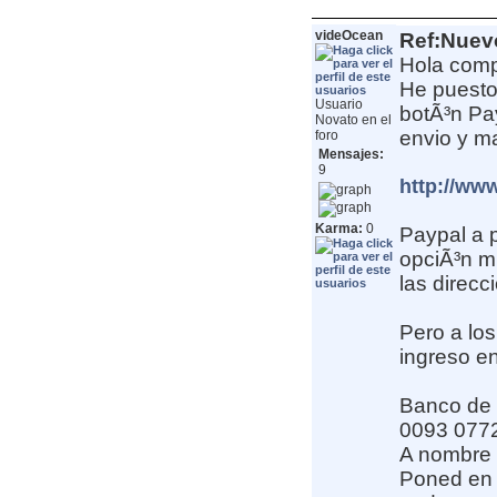
videOcean
Ref:Nuev
Hola comp
He puesto 
Usuario
botÃ³n Pa
Novato en el
envio y m
foro
Mensajes:
9
http://ww
Karma:
0
Paypal a 
opciÃ³n m
las direcc
Pero a los
ingreso en
Banco de 
0093 077
A nombre 
Poned en 