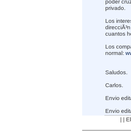
poder cruz
privado.
Los intere
direcciÃ³
cuantos he
Los compa
normal:
w
Saludos.
Carlos.
Envio edit
Envio edit
| | 