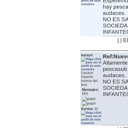
Esperemos
hay pesca
audaces.
NO ES S
SOCIEDA
INFANT
| | 
karayo
Ref:Nuev
Altament
pescasub 
Usuario
audaces.
Experto
NO ES S
bronce del
foro
SOCIEDA
Mensajes:
INFANT
655
Karma:
32