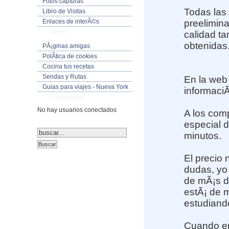
Fotos capturas
Todas las
Libro de Visitas
Enlaces de interÃ©s
preelimin
Otros
calidad t
obtenidas
PÃ¡ginas amigas
PolÃ­tica de cookies
Cocina tus recetas
Sendas y Rutas
En la we
Guias para viajes - Nueva York
informaciÃ
Conectados
No hay usuarios conectados
A los comp
especial 
minutos.
El precio 
dudas, yo 
de mÃ¡s d
estÃ¡ de m
estudiando
Cuando em