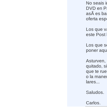
No seais 
DVD en Pay
asÃ­ es b
oferta esp
Los que v
este Post 
Los que s
poner aquÃ
Asturven,
quitado, 
que te rue
o la maner
lares...
Saludos.
Carlos.