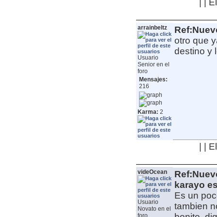
| | 
arrainbeltz
Ref:Nuev
otro que y
destino y 
Usuario
Senior en el
foro
Mensajes:
216
Karma:
2
| | 
videOcean
Ref:Nuev
karayo es
Es un poco
Usuario
tambien no
Novato en el
bonito, di
foro