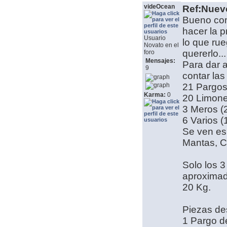
videOcean
Ref:Nuev
Bueno com
hacer la 
Usuario
lo que ru
Novato en el
quererlo...
foro
Mensajes:
Para dar 
9
contar las
21 Pargo
Karma:
0
20 Limon
3 Meros (2
6 Varios (
Se ven es
Mantas, C
Solo los 3
aproximada
20 Kg.
Piezas de
1 Pargo d