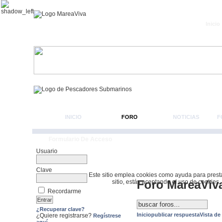
Inicio
INICIO
FORO
NOTICIAS
F
Formulario De Acceso
Usuario
Clave
Este sitio emplea cookies como ayuda para prestar 
Foro MareaViv
sitio, estás aceptando el uso de cookies.
Recordarme
¿Recuperar clave?
Inicio
publicar respuesta
Vista de
¿Quiere registrarse?
Regístrese