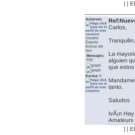
| | 
Asturven
Ref:Nuev
Carlos,
Usuario
Tranquilin
Experto
bronce del
foro
La mayori
Mensajes:
alguien qu
559
que estos 
Karma:
6
Mandame u
tanto.
Saludos
IvÃ¡n
Hay 
Amateurs y
| | 