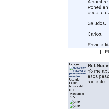
A nombre 
Poned en 
poder cruz
Saludos.
Carlos.
Envio edit
| | 
karayo
Ref:Nuev
Yo me apu
esos pesc
Usuario
aliciente.
Experto
bronce del
foro
Mensajes:
655