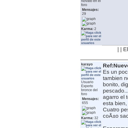
Novato en el
foro
Mensajes:
29
Karma:
2
| | 
karayo
Ref:Nuev
Es un poco
tambien no
Usuario
bonito, di
Experto
pescado...
bronce del
foro
agarro el 
Mensajes:
esta bien,
655
Cuatro pe
coÃ±o sa
Karma:
32