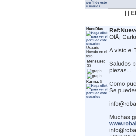
| | 
NunoDias
Ref:Nuev
OlÃ¡ Carlo
Usuario
A visto el
Novato en el
foro
Mensajes:
Saludos p
33
piezas...
Karma:
5
Como pued
Se puedes
info@rob
Muchas gr
www.roba
info@rob