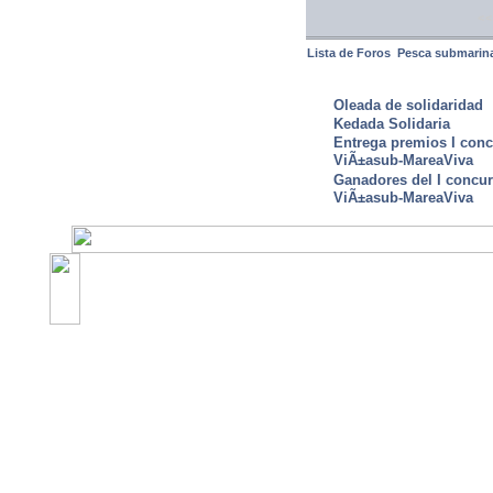
<<
Lista de Foros
Pesca submarin
ULTIMAS NOTICIAS
Oleada de solidaridad
Kedada Solidaria
Entrega premios I conc
ViÃ±asub-MareaViva
Ganadores del I concu
ViÃ±asub-MareaViva
©