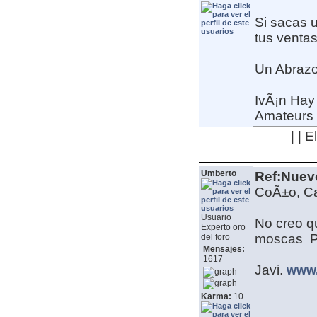
Si sacas 
tus ventas
Un Abraz
IvÃ¡n
Hay 
Amateurs y
| | 
Umberto
Ref:Nuev
CoÃ±o, Car
Usuario
No creo qu
Experto oro
moscas
P
del foro
Mensajes:
1617
Javi.
www.
Karma:
10