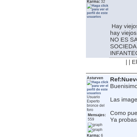
Karma:
32
Hay viej
hay viejo
NO ES S
SOCIEDA
INFANT
| | 
Asturven
Ref:Nuev
Buenisimo
Usuario
Las image
Experto
bronce del
foro
Como pued
Mensajes:
Ya probast
559
Karma:
6