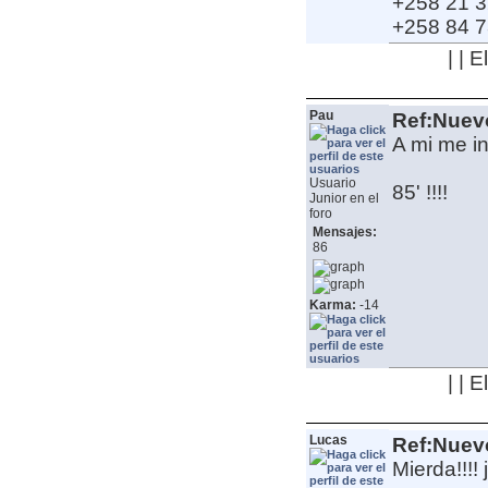
+258 21 3
+258 84 7
| | 
Pau
Ref:Nuev
A mi me in
Usuario
85' !!!!
Junior en el
foro
Mensajes:
86
Karma:
-14
| | 
Lucas
Ref:Nuev
Mierda!!!! 