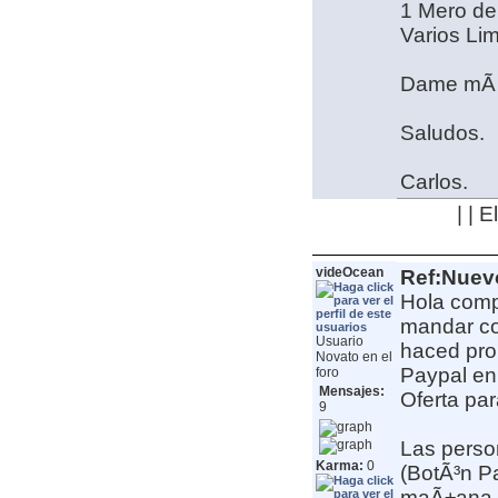
1 Mero de
Varios Li
Dame mÃ¡s 
Saludos.
Carlos.
| | 
videOcean
Ref:Nuev
Hola comp
mandar co
Usuario
haced pron
Novato en el
Paypal e
foro
Mensajes:
Oferta par
9
Las perso
Karma:
0
(BotÃ³n Pa
maÃ±ana p