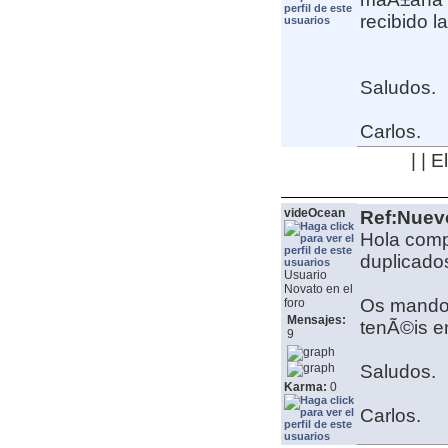
recibido l
Saludos.
Carlos.
| | 
videOcean
Ref:Nuev
Hola comp
duplicados
Usuario
Novato en el
Os mando 
foro
Mensajes:
tenÃ©is e
9
Saludos.
Karma:
0
Carlos.