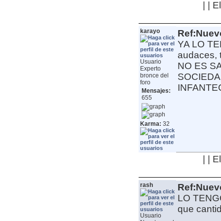
| | 
karayo
Ref:Nuev
YA LO T
audaces, 
Usuario
NO ES S
Experto
SOCIEDA
bronce del
foro
INFANT
Mensajes:
655
Karma:
32
| | 
rash
Ref:Nuev
LO TENGO 
que canti
Usuario