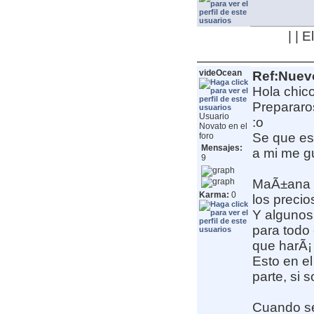
| | 
videOcean
Ref:Nuev
Hola chico
Prepararo
Usuario
:o
Novato en el
Se que est
foro
Mensajes:
a mi me gu
9
MaÃ±ana l
Karma:
0
los precio
Y algunos
para todo
que harÃ¡ 
Esto en e
parte, si 
Cuando se