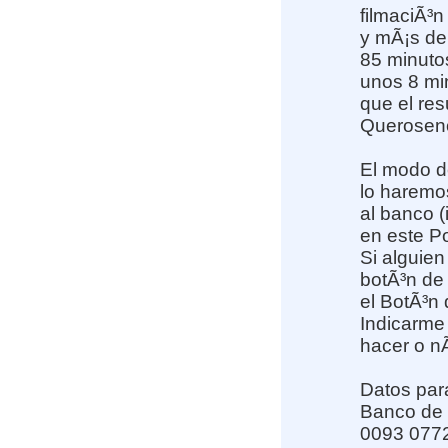
filmaciÃ³
y mÃ¡s de 
85 minuto
unos 8 min
que el re
Querosen
El modo de
lo haremos
al banco (
en este Po
Si alguien
botÃ³n de
el BotÃ³n
Indicarme 
hacer o n
Datos para
Banco de 
0093 077