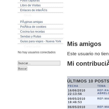
Fotos capturas
Libro de Visitas
Enlaces de interÃ©s
Otros
PÃ¡ginas amigas
PolÃ­tica de cookies
Cocina tus recetas
Sendas y Rutas
Guias para viajes - Nueva York
Mis amigos
Conectados
No hay usuarios conectados
Este usuario no tie
Mi contribuciÃ
ÚLTIMOS 10 POST
FECHA
TEMA
16/06/2010
REF:RA
ABRELO
22:13:56
09/05/2010
REF:M
18:46:53
06/05/2010
REF:M