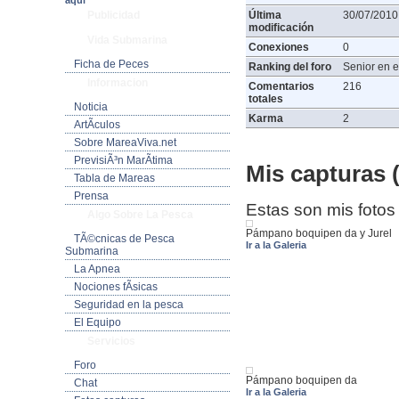
aquí
Publicidad
Última
30/07/2010
modificación
Vida Submarina
Conexiones
0
Ficha de Peces
Ranking del foro
Senior en e
Informacion
Comentarios
216
totales
Noticia
Karma
2
ArtÃ­culos
Sobre MareaViva.net
PrevisiÃ³n MarÃ­tima
Mis capturas (
Tabla de Mareas
Prensa
Estas son mis fotos
Algo Sobre La Pesca
Pámpano boquipen da y Jurel
TÃ©cnicas de Pesca
Ir a la Galeria
Submarina
La Apnea
Nociones fÃ­sicas
Seguridad en la pesca
El Equipo
Servicios
Foro
Pámpano boquipen da
Chat
Ir a la Galeria