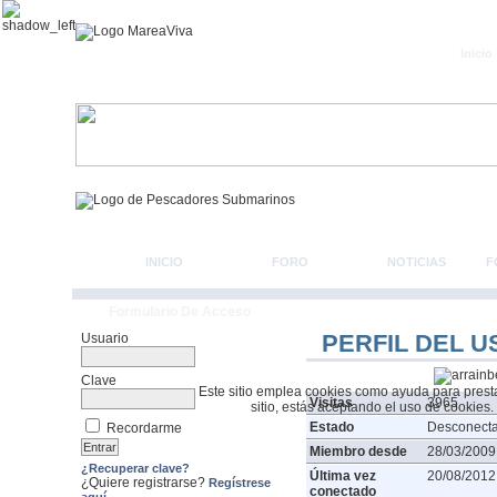
Inicio
INICIO
FORO
NOTICIAS
F
Formulario De Acceso
PERFIL DEL U
Usuario
Clave
Este sitio emplea cookies como ayuda para prestar 
Visitas
3965
sitio, estás aceptando el uso de cookies.
Estado
Desconect
Recordarme
Miembro desde
28/03/2009
¿Recuperar clave?
Última vez
20/08/2012
¿Quiere registrarse?
Regístrese
conectado