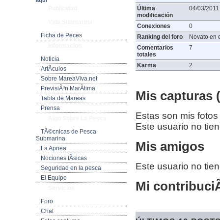
aquí
Publicidad
Última
04/03/2011
modificación
Vida Submarina
Conexiones
0
Ficha de Peces
Ranking del foro
Novato en e
Informacion
Comentarios
7
totales
Noticia
Karma
2
ArtÃ­culos
Sobre MareaViva.net
PrevisiÃ³n MarÃ­tima
Mis capturas (
Tabla de Mareas
Prensa
Estas son mis fotos
Algo Sobre La Pesca
Este usuario no tie
TÃ©cnicas de Pesca
Submarina
Mis amigos
La Apnea
Nociones fÃ­sicas
Este usuario no tie
Seguridad en la pesca
El Equipo
Mi contribuciÃ
Servicios
Foro
Chat