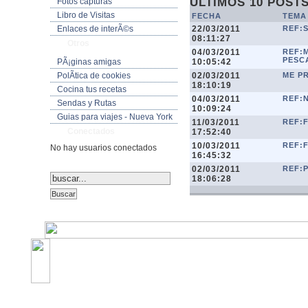
ÚLTIMOS 10 POST
Fotos capturas
Libro de Visitas
FECHA
TEMA
22/03/2011
REF:
Enlaces de interÃ©s
08:11:27
Otros
04/03/2011
REF:
PESC
10:05:42
PÃ¡ginas amigas
02/03/2011
ME P
PolÃ­tica de cookies
18:10:19
Cocina tus recetas
04/03/2011
REF:
Sendas y Rutas
10:09:24
Guias para viajes - Nueva York
11/03/2011
REF:F
Conectados
17:52:40
10/03/2011
REF:F
No hay usuarios conectados
16:45:32
02/03/2011
REF:
18:06:28
©