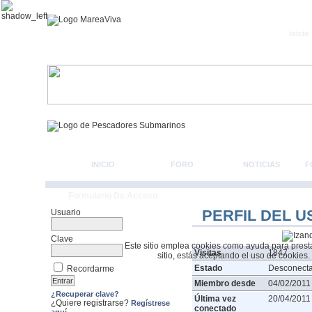
Inicio
INICIO
FORO
NOTICIAS
F
Formulario De Acceso
PERFIL DEL U
Usuario
Clave
Este sitio emplea cookies como ayuda para prestar 
Visitas
1847
sitio, estás aceptando el uso de cookies.
Estado
Desconect
Recordarme
Miembro desde
04/02/2011
¿Recuperar clave?
Última vez
20/04/2011
¿Quiere registrarse?
Regístrese
conectado