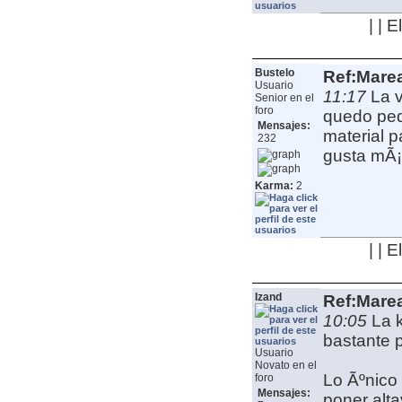
| | 
Bustelo
Ref:Mare
Usuario
11:17
La 
Senior en el
foro
quedo peq
Mensajes:
material p
232
gusta mÃ¡
Karma:
2
| | 
Izand
Ref:Mare
10:05
La 
bastante 
Usuario
Novato en el
Lo Ãºnico 
foro
Mensajes:
poner alt