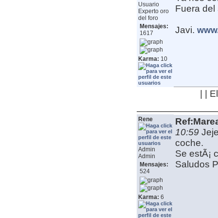
Usuario
Fuera del 
Experto oro
del foro
Mensajes:
Javi.
www.
1617
Karma:
10
| | 
Rene
Ref:Mare
10:59
Jej
coche.
Admin
Se estÃ¡ c
Admin
Saludos
P
Mensajes:
524
Karma:
6