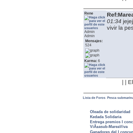
Rene
Ref:Mare
01:34
jeje
vivir la pes
Admin
Admin
Mensajes:
524
Karma:
6
| | 
Lista de Foros
Pesca submarin
ULTIMAS NOTICIAS
Oleada de solidaridad
Kedada Solidaria
Entrega premios I conc
ViÃ±asub-MareaViva
Ganadores del I concu