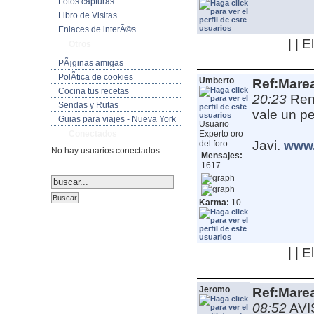
Fotos capturas
Libro de Visitas
Enlaces de interÃ©s
| | 
Otros
PÃ¡ginas amigas
PolÃ­tica de cookies
Umberto
Ref:Mare
Cocina tus recetas
20:23
Ren
Sendas y Rutas
vale un p
Guias para viajes - Nueva York
Usuario
Conectados
Experto oro
Javi.
del foro
www.
No hay usuarios conectados
Mensajes:
1617
Karma:
10
| | 
Jeromo
Ref:Mare
08:52
AVI