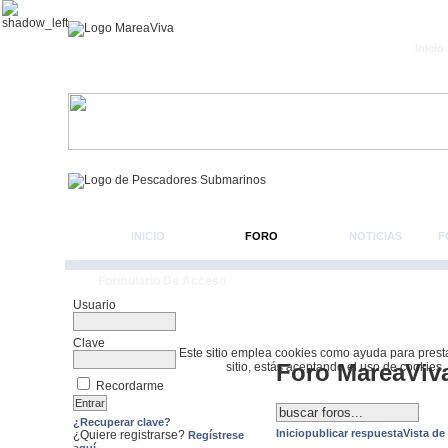
Inicio
INICIO
FORO
NOTICIAS
F
Formulario De Acceso
Usuario
Clave
Este sitio emplea cookies como ayuda para prestar 
Foro MareaViv
sitio, estás aceptando el uso de cookies.
Recordarme
¿Recuperar clave?
Inicio
publicar respuesta
Vista de
¿Quiere registrarse?
Regístrese