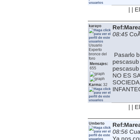
| | 
karayo
Ref:Mare
08:45
CoÃ±
Usuario
Experto
Pasarlo b
bronce del
foro
pescasub 
Mensajes:
pescasub
655
NO ES S
SOCIEDA
Karma:
32
INFANT
| | 
Umberto
Ref:Mare
08:56
Cua
Ya nos co