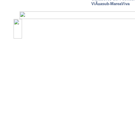
ViÃ±asub-MareaViva
©