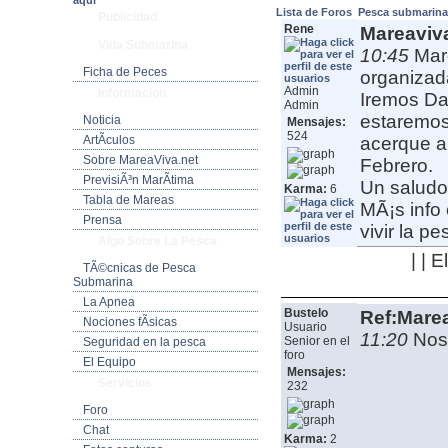
aquí
Lista de Foros
Pesca submarin
Publicidad
Rene
Mareaviv
Vida Submarina
10:45
Mar
Ficha de Peces
organizad
Admin
Informacion
Iremos Dan
Admin
estaremos
Noticia
Mensajes:
524
ArtÃ­culos
acerque al
Sobre MareaViva.net
Febrero.
PrevisiÃ³n MarÃ­tima
Un saludo
Karma:
6
Tabla de Mareas
MÃ¡s info
Prensa
vivir la pes
Algo Sobre La Pesca
| | 
TÃ©cnicas de Pesca
Submarina
La Apnea
Bustelo
Ref:Mare
Nociones fÃ­sicas
Usuario
11:20
Nos
Senior en el
Seguridad en la pesca
foro
El Equipo
Mensajes:
Servicios
232
Foro
Chat
Karma:
2