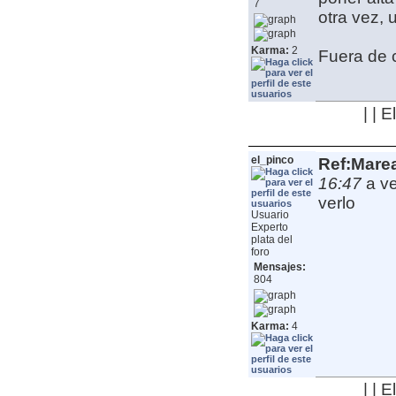
7
otra vez, 
Karma:
2
Fuera de 
| | 
el_pinco
Ref:Mare
16:47
a v
verlo
Usuario
Experto
plata del
foro
Mensajes:
804
Karma:
4
| | 