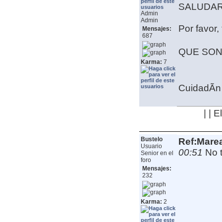
SALUDAR 
Admin
Admin
Por favor,
Mensajes:
687
QUE SON
Karma:
7
CuidadÃ­n 
| | 
Bustelo
Ref:Mare
Usuario
00:51
No 
Senior en el
foro
Mensajes:
232
Karma:
2