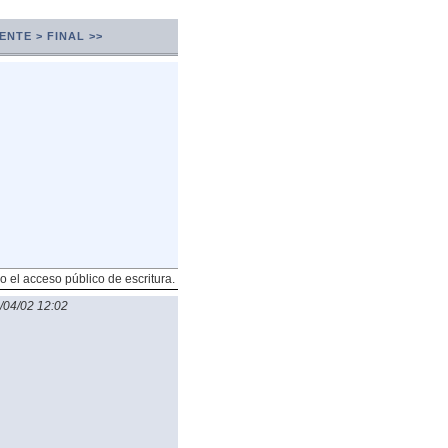
ENTE >
FINAL >>
o el acceso público de escritura.
/04/02 12:02