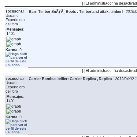
| | El administrador ha desactivad
socuschar
Barn Timber SnÃƒÂ¸ Boots : Timberland uttak, timberl
-
2019/0
Usuario
Experto oro
del foro
Mensajes:
1401
Karma:
0
| | El administrador ha desactivad
socuschar
Cartier Bambus briller: Cartier Replica , Replica
-
2019/04/02 1
Usuario
Experto oro
del foro
Mensajes:
1401
Karma:
0