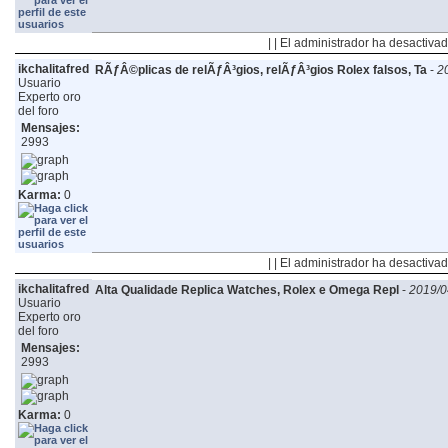
| | El administrador ha desactivad
ikchalitafred
RÃƒÂ©plicas de relÃƒÂ³gios, relÃƒÂ³gios Rolex falsos, Ta
-
2
Usuario
Experto oro
del foro
Mensajes:
2993
Karma:
0
| | El administrador ha desactivad
ikchalitafred
Alta Qualidade Replica Watches, Rolex e Omega Repl
-
2019/0
Usuario
Experto oro
del foro
Mensajes:
2993
Karma:
0