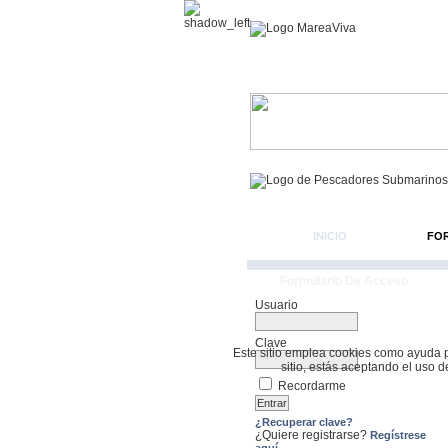
INICIO
FO
Formulario De Acceso
Usuario
Clave
Este sitio emplea cookies como ayuda par
sitio, estás aceptando el uso 
Recordarme
¿Recuperar clave?
¿Quiere registrarse?
Regístrese