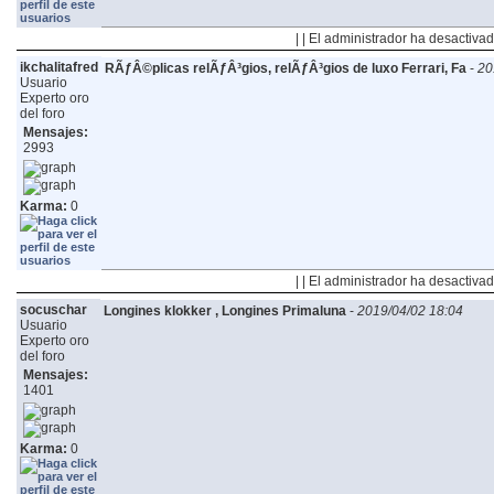
| | El administrador ha desactivad
ikchalitafred
RÃƒÂ©plicas relÃƒÂ³gios, relÃƒÂ³gios de luxo Ferrari, Fa
-
20
Usuario
Experto oro
del foro
Mensajes:
2993
Karma:
0
| | El administrador ha desactivad
socuschar
Longines klokker , Longines Primaluna
-
2019/04/02 18:04
Usuario
Experto oro
del foro
Mensajes:
1401
Karma:
0