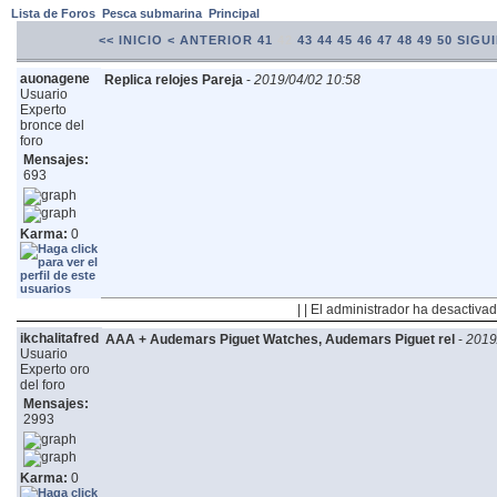
Lista de Foros
Pesca submarina
Principal
<< INICIO
< ANTERIOR
41
42
43
44
45
46
47
48
49
50
SIGUI
auonagene
Replica relojes Pareja
-
2019/04/02 10:58
Usuario
Experto
bronce del
foro
Mensajes:
693
Karma:
0
| | El administrador ha desactivad
ikchalitafred
AAA + Audemars Piguet Watches, Audemars Piguet rel
-
2019
Usuario
Experto oro
del foro
Mensajes:
2993
Karma:
0