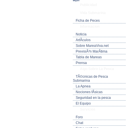
aquí
Publicidad
Vida Submarina
Ficha de Peces
Informacion
Noticia
ArtÃ­culos
Sobre MareaViva.net
PrevisiÃ³n MarÃ­tima
Tabla de Mareas
Prensa
Algo Sobre La Pesca
TÃ©cnicas de Pesca
Submarina
La Apnea
Nociones fÃ­sicas
Seguridad en la pesca
El Equipo
Servicios
Foro
Chat