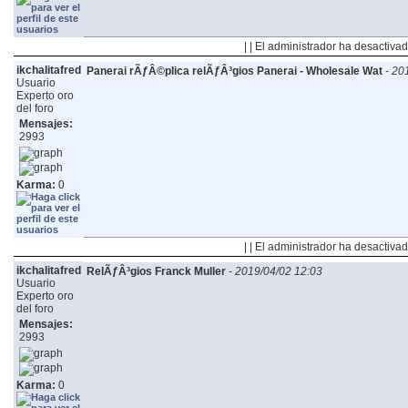
| | El administrador ha desactivad
ikchalitafred
Panerai rÃƒÂ©plica relÃƒÂ³gios Panerai - Wholesale Wat
-
201
Usuario
Experto oro
del foro
Mensajes:
2993
Karma:
0
| | El administrador ha desactivad
ikchalitafred
RelÃƒÂ³gios Franck Muller
-
2019/04/02 12:03
Usuario
Experto oro
del foro
Mensajes:
2993
Karma:
0