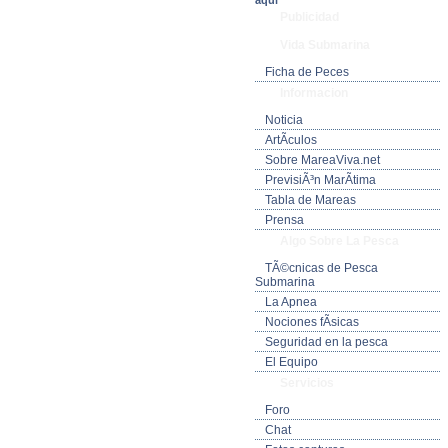
aquí
Publicidad
Vida Submarina
Ficha de Peces
Informacion
Noticia
ArtÃ­culos
Sobre MareaViva.net
PrevisiÃ³n MarÃ­tima
Tabla de Mareas
Prensa
Algo Sobre La Pesca
TÃ©cnicas de Pesca
Submarina
La Apnea
Nociones fÃ­sicas
Seguridad en la pesca
El Equipo
Servicios
Foro
Chat