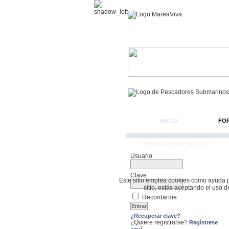
INICIO
FO
Formulario De Acceso
Usuario
Clave
Este sitio emplea cookies como ayuda par
sitio, estás aceptando el uso 
Recordarme
¿Recuperar clave?
¿Quiere registrarse?
Regístrese