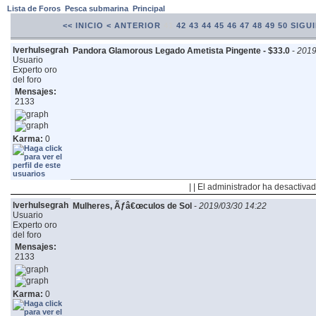
Lista de Foros
Pesca submarina
Principal
<< INICIO
< ANTERIOR
41
42
43
44
45
46
47
48
49
50
SIGUI
lverhulsegrah
Pandora Glamorous Legado Ametista Pingente - $33.0
-
2019
Usuario
Experto oro
del foro
Mensajes:
2133
Karma:
0
| | El administrador ha desactivad
lverhulsegrah
Mulheres, Ãƒâ€œculos de Sol
-
2019/03/30 14:22
Usuario
Experto oro
del foro
Mensajes:
2133
Karma:
0