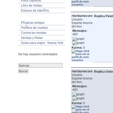
Fotos capturas
Libro de Visitas
Enlaces de interÃ©s
Otros
rherburnecore
Replica Patek
Usuario
PÃ¡ginas amigas
Experto bronce
del foro
PolÃ­tica de cookies
Mensajes:
Cocina tus recetas
493
Sendas y Rutas
Guias para viajes - Nueva York
Karma:
0
Conectados
No hay usuarios conectados
rherburnecore
Replica Unis
Usuario
Experto bronce
del foro
Mensajes:
493
Karma:
0