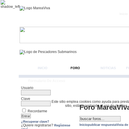
Inicio
INICIO
FORO
NOTICIAS
F
Formulario De Acceso
Usuario
Clave
Este sitio emplea cookies como ayuda para prestar 
Foro MareaViv
sitio, estás aceptando el uso de cookies.
Recordarme
¿Recuperar clave?
Inicio
publicar respuesta
Vista de
¿Quiere registrarse?
Regístrese