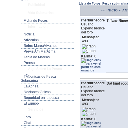
aquí
Lista de Foros
Pesca submarin
Publicidad
<< INICIO
< AN
Vida Submarina
rherburnecore
Ficha de Peces
Tiffany Ringen
Usuario
Informacion
Experto bronce
del foro
Noticia
Mensajes:
ArtÃ­culos
493
Sobre MareaViva.net
PrevisiÃ³n MarÃ­tima
Karma:
0
Tabla de Mareas
Prensa
Algo Sobre La Pesca
TÃ©cnicas de Pesca
Submarina
rherburnecore
Dat kind rood
La Apnea
Usuario
Experto bronce
Nociones fÃ­sicas
del foro
Seguridad en la pesca
Mensajes:
El Equipo
493
Servicios
Foro
Karma:
0
Chat