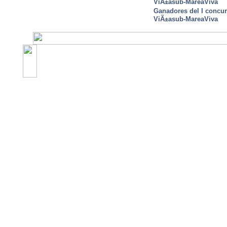
ViÃ±asub-MareaViva
Ganadores del I concu
ViÃ±asub-MareaViva
©