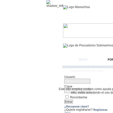
INICIO
FO
Formulario De Acceso
Usuario
Clave
Este sitio emplea cookies como ayuda par
sitio, estás aceptando el uso 
Recordarme
¿Recuperar clave?
¿Quiere registrarse?
Regístrese