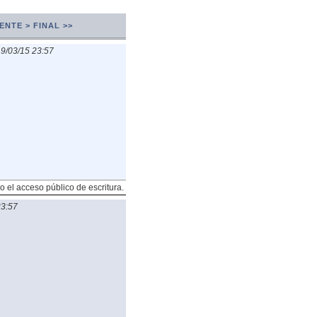
ENTE >
FINAL >>
9/03/15 23:57
o el acceso público de escritura.
23:57