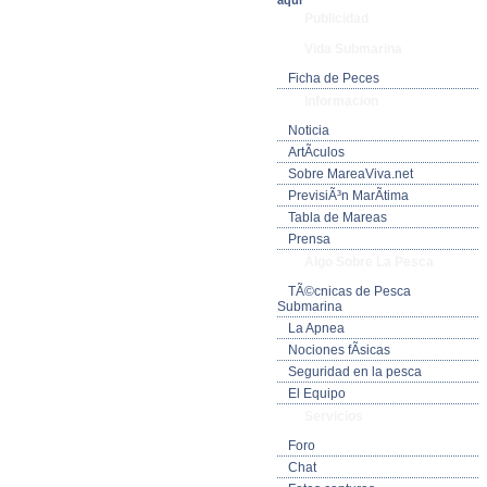
aquí
Publicidad
Vida Submarina
Ficha de Peces
Informacion
Noticia
ArtÃ­culos
Sobre MareaViva.net
PrevisiÃ³n MarÃ­tima
Tabla de Mareas
Prensa
Algo Sobre La Pesca
TÃ©cnicas de Pesca
Submarina
La Apnea
Nociones fÃ­sicas
Seguridad en la pesca
El Equipo
Servicios
Foro
Chat