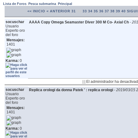
Lista de Foros
Pesca submarina
Principal
<< INICIO
< ANTERIOR
31
32
33
34
35
36
37
38
39
40
SIGUI
socuschar
AAAA Copy Omega Seamaster Diver 300 M Co- Axial Ch
-
201
Usuario
Experto oro
del foro
Mensajes:
1401
Karma:
0
| | El administrador ha desactivad
socuschar
Replica orologi da donna Patek ' : replica orologi
-
2019/03/15 
Usuario
Experto oro
del foro
Mensajes:
1401
Karma:
0