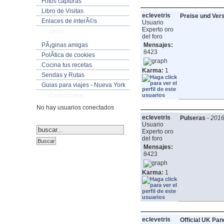
Fotos capturas
Libro de Visitas
eclevetris
Preise und Vers
Enlaces de interÃ©s
Usuario
Experto oro
Otros
del foro
PÃ¡ginas amigas
Mensajes:
8423
PolÃ­tica de cookies
Cocina tus recetas
Karma:
1
Sendas y Rutas
Guias para viajes - Nueva York
Conectados
No hay usuarios conectados
eclevetris
Pulseras
-
2016
Usuario
Experto oro
del foro
Mensajes:
8423
Karma:
1
eclevetris
Official UK Pan