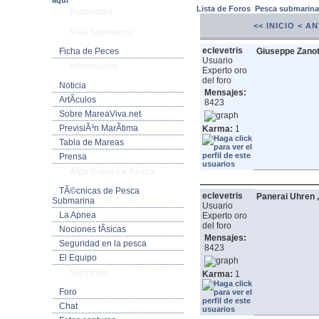
aquí
Lista de Foros
Pesca submarin
Publicidad
<< INICIO
< A
Vida Submarina
eclevetris
Ficha de Peces
Giuseppe Zanot
Usuario
Informacion
Experto oro
del foro
Noticia
Mensajes:
ArtÃ­culos
8423
Sobre MareaViva.net
PrevisiÃ³n MarÃ­tima
Karma:
1
Tabla de Mareas
Prensa
Algo Sobre La Pesca
TÃ©cnicas de Pesca
eclevetris
Panerai Uhren 
Submarina
Usuario
La Apnea
Experto oro
del foro
Nociones fÃ­sicas
Mensajes:
Seguridad en la pesca
8423
El Equipo
Servicios
Karma:
1
Foro
Chat