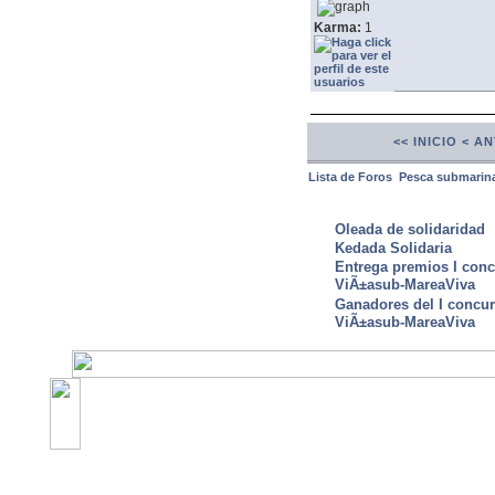
Karma:
1
<< INICIO
< A
Lista de Foros
Pesca submarin
ULTIMAS NOTICIAS
Oleada de solidaridad
Kedada Solidaria
Entrega premios I conc
ViÃ±asub-MareaViva
Ganadores del I concu
ViÃ±asub-MareaViva
©