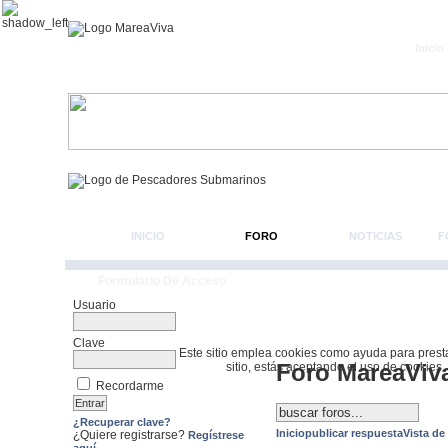
Inicio
INICIO
FORO
NOTICIAS
F
Formulario De Acceso
Usuario
Clave
Este sitio emplea cookies como ayuda para prestar 
Foro MareaViv
sitio, estás aceptando el uso de cookies.
Recordarme
¿Recuperar clave?
Inicio
publicar respuesta
Vista de
¿Quiere registrarse?
Regístrese