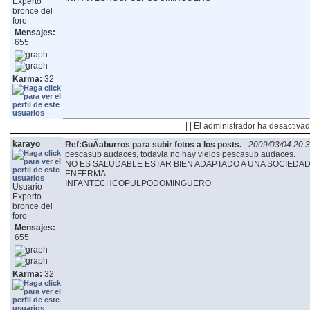
Experto
bronce del
foro
Mensajes:
655
Karma:
32
| | El administrador ha desactivad
karayo
Ref:GuÃ­aburros para subir fotos a los posts.
-
2009/03/04 20:
pescasub audaces, todavia no hay viejos pescasub audaces.
NO ES SALUDABLE ESTAR BIEN ADAPTADO A UNA SOCIED
ENFERMA.
INFANTECHCOPULPODOMINGUERO
Usuario
Experto
bronce del
foro
Mensajes:
655
Karma:
32