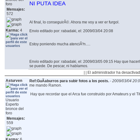
NI PUTA IDEA
foro
Mensajes:
572
Al final, lo conseguirÃ©. Ahora me voy a ver er furgol.
Karma:
4
Envio editado por: rabadaki, el: 2009/03/04 20:08
Estoy poniendo mucha atenciÃ³n.....
Envio editado por: rabadaki, el: 2009/03/05 09:15
Hay que hacerlo
se puede. De pescar, ni hablamos.
| | El administrador ha desactivad
Asturven
Ref:GuÃ­aburros para subir fotos a los posts.
-
2009/03/04 20:
me mando Ramon.
Hay que recordar que el Arca fue construido por Amateurs y el Ti
Usuario
Experto
bronce del
foro
Mensajes:
559
Karma:
6