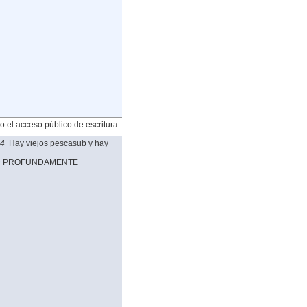
o el acceso público de escritura.
34
Hay viejos pescasub y hay
AD PROFUNDAMENTE