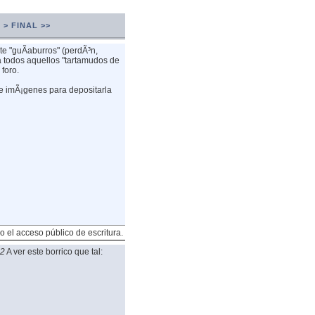
 >
FINAL >>
te "guÃ­aburros" (perdÃ³n,
 todos aquellos "tartamudos de
foro.
de imÃ¡genes para depositarla
o el acceso público de escritura.
02
A ver este borrico que tal: