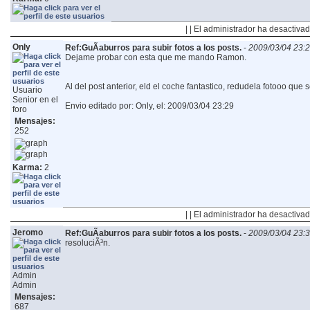
| | El administrador ha desactivad
Only
Ref:GuÃ­aburros para subir fotos a los posts.
-
2009/03/04 23:
Dejame probar con esta que me mando Ramon.
Al del post anterior, eld el coche fantastico, redudela fotooo que 
Usuario
Senior en el
Envio editado por: Only, el: 2009/03/04 23:29
foro
Mensajes:
252
Karma:
2
| | El administrador ha desactivad
Jeromo
Ref:GuÃ­aburros para subir fotos a los posts.
-
2009/03/04 23:
resoluciÃ³n.
Admin
Admin
Mensajes:
687