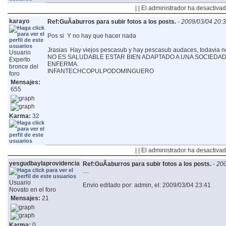
| | El administrador ha desactivad
karayo
Ref:GuÃ­aburros para subir fotos a los posts.
-
2009/03/04 20:
Pos si
Y no hay que hacer nada
Jrasias
Hay viejos pescasub y hay pescasub audaces, todavia n
Usuario
NO ES SALUDABLE ESTAR BIEN ADAPTADO A UNA SOCIED
Experto
ENFERMA.
bronce del
INFANTECHCOPULPODOMINGUERO
foro
Mensajes:
655
Karma:
32
| | El administrador ha desactivad
yesgudbaylaprovidencia
Ref:GuÃ­aburros para subir fotos a los posts.
-
200
....
Usuario
Envio editado por: admin, el: 2009/03/04 23:41
Novato en el foro
Mensajes:
21
Karma:
0