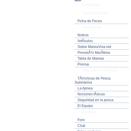
aquí
Publicidad
Vida Submarina
Ficha de Peces
Informacion
Noticia
ArtÃ­culos
Sobre MareaViva.net
PrevisiÃ³n MarÃ­tima
Tabla de Mareas
Prensa
Algo Sobre La Pesca
TÃ©cnicas de Pesca
Submarina
La Apnea
Nociones fÃ­sicas
Seguridad en la pesca
El Equipo
Servicios
Foro
Chat