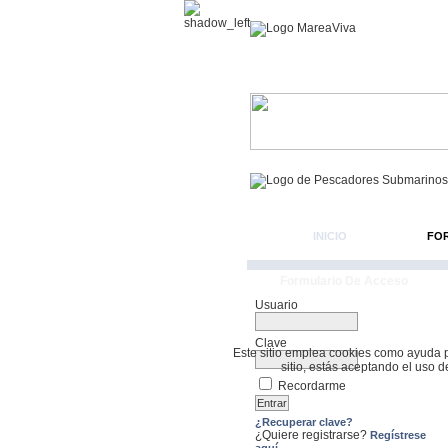
INICIO
FO
Formulario De Acceso
Usuario
Clave
Este sitio emplea cookies como ayuda par
sitio, estás aceptando el uso 
Recordarme
¿Recuperar clave?
¿Quiere registrarse?
Regístrese