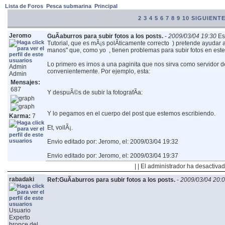
Lista de Foros
Pesca submarina
Principal
<< INICIO
< ANTERIOR
1
2
3
4
5
6
7
8
9
10
SIGUIENTE
Jeromo
GuÃ­aburros para subir fotos a los posts.
-
2009/03/04 19:30
Es
Tutorial, que es mÃ¡s polÃ­ticamente correcto
) pretende ayudar a
manos" que, como yo
, tienen problemas para subir fotos en este 
Lo primero es irnos a una paginita que nos sirva como servidor 
Admin
convenientemente. Por ejemplo, esta:
Admin
Mensajes:
687
Y despuÃ©s de subir la fotografÃ­a:
Y lo pegamos en el cuerpo del post que estemos escribiendo.
Karma:
7
Et, voilÃ¡.
Envio editado por: Jeromo, el: 2009/03/04 19:32
Envio editado por: Jeromo, el: 2009/03/04 19:37
| | El administrador ha desactivad
rabadaki
Ref:GuÃ­aburros para subir fotos a los posts.
-
2009/03/04 20:
Usuario
Experto
bronce del