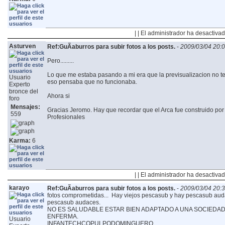
| | El administrador ha desactivad
Asturven
Ref:GuÃ­aburros para subir fotos a los posts.
-
2009/03/04 20:
Pero.........
Lo que me estaba pasando a mi era que la previsualizacion no te de
Usuario
eso pensaba que no funcionaba.
Experto
bronce del
Ahora si
foro
Mensajes:
Gracias Jeromo.
Hay que recordar que el Arca fue construido por 
559
Profesionales
Karma:
6
| | El administrador ha desactivad
karayo
Ref:GuÃ­aburros para subir fotos a los posts.
-
2009/03/04 20:
fotos comprometidas...
Hay viejos pescasub y hay pescasub auda
pescasub audaces.
NO ES SALUDABLE ESTAR BIEN ADAPTADO A UNA SOCIED
ENFERMA.
Usuario
INFANTECHCOPULPODOMINGUERO